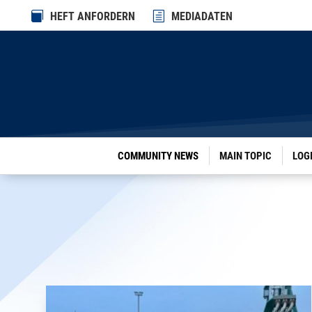

HEFT ANFORDERN
h
MEDIADATEN
COMMUNITY NEWS
MAIN TOPIC
LOG