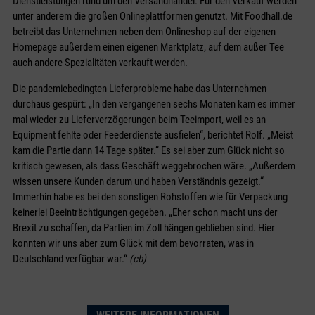
Dienstleistungen rund um den Versandhandel. Für den Verkauf werden
unter anderem die großen Onlineplattformen genutzt. Mit Foodhall.de
betreibt das Unternehmen neben dem Onlineshop auf der eigenen
Homepage außerdem einen eigenen Marktplatz, auf dem außer Tee
auch andere Spezialitäten verkauft werden.
Die pandemiebedingten Lieferprobleme habe das Unternehmen
durchaus gespürt: „In den vergangenen sechs Monaten kam es immer
mal wieder zu Lieferverzögerungen beim Teeimport, weil es an
Equipment fehlte oder Feederdienste ausfielen“, berichtet Rolf. „Meist
kam die Partie dann 14 Tage später.“ Es sei aber zum Glück nicht so
kritisch gewesen, als dass Geschäft weggebrochen wäre. „Außerdem
wissen unsere Kunden darum und haben Verständnis gezeigt.“
Immerhin habe es bei den sonstigen Rohstoffen wie für Verpackung
keinerlei Beeinträchtigungen gegeben. „Eher schon macht uns der
Brexit zu schaffen, da Partien im Zoll hängen geblieben sind. Hier
konnten wir uns aber zum Glück mit dem bevorraten, was in
Deutschland verfügbar war.“
(cb)