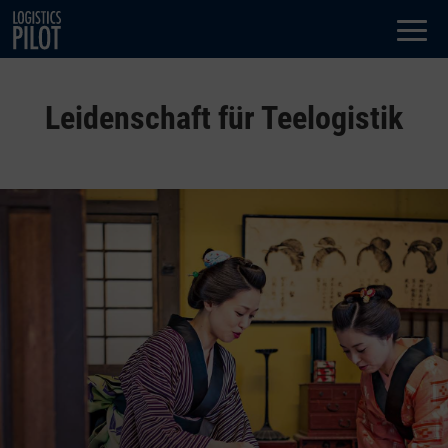
Dialog
window
Leidenschaft für Teelogistik