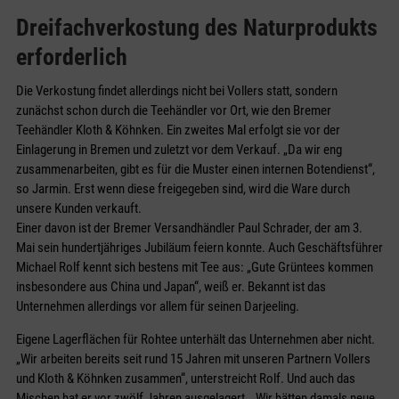
Dreifachverkostung des Naturprodukts
erforderlich
Die Verkostung findet allerdings nicht bei Vollers statt, sondern
zunächst schon durch die Teehändler vor Ort, wie den Bremer
Teehändler Kloth & Köhnken. Ein zweites Mal erfolgt sie vor der
Einlagerung in Bremen und zuletzt vor dem Verkauf. „Da wir eng
zusammenarbeiten, gibt es für die Muster einen internen Botendienst“,
so Jarmin. Erst wenn diese freigegeben sind, wird die Ware durch
unsere Kunden verkauft.
Einer davon ist der Bremer Versandhändler Paul Schrader, der am 3.
Mai sein hundertjähriges Jubiläum feiern konnte. Auch Geschäftsführer
Michael Rolf kennt sich bestens mit Tee aus: „Gute Grüntees kommen
insbesondere aus China und Japan“, weiß er. Bekannt ist das
Unternehmen allerdings vor allem für seinen Darjeeling.
Eigene Lagerflächen für Rohtee unterhält das Unternehmen aber nicht.
„Wir arbeiten bereits seit rund 15 Jahren mit unseren Partnern Vollers
und Kloth & Köhnken zusammen“, unterstreicht Rolf. Und auch das
Mischen hat er vor zwölf Jahren ausgelagert. „Wir hätten damals neue