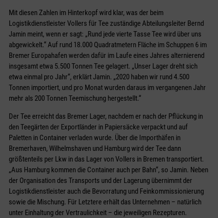
Mit diesen Zahlen im Hinterkopf wird klar, was der beim
Logistikdienstleister Vollers für Tee zuständige Abteilungsleiter Bernd
Jamin meint, wenn er sagt: „Rund jede vierte Tasse Tee wird über uns
abgewickelt.“ Auf rund 18.000 Quadratmetern Fläche im Schuppen 6 im
Bremer Europahafen werden dafür im Laufe eines Jahres alternierend
insgesamt etwa 5.500 Tonnen Tee gelagert. „Unser Lager dreht sich
etwa einmal pro Jahr“, erklärt Jamin. „2020 haben wir rund 4.500
Tonnen importiert, und pro Monat wurden daraus im vergangenen Jahr
mehr als 200 Tonnen Teemischung hergestellt.“
Der Tee erreicht das Bremer Lager, nachdem er nach der Pflückung in
den Teegärten der Exportländer in Papiersäcke verpackt und auf
Paletten in Container verladen wurde. Über die Importhäfen in
Bremerhaven, Wilhelmshaven und Hamburg wird der Tee dann
größtenteils per Lkw in das Lager von Vollers in Bremen transportiert.
„Aus Hamburg kommen die Container auch per Bahn“, so Jamin. Neben
der Organisation des Transports und der Lagerung übernimmt der
Logistikdienstleister auch die Bevorratung und Feinkommissionierung
sowie die Mischung. Für Letztere erhält das Unternehmen – natürlich
unter Einhaltung der Vertraulichkeit – die jeweiligen Rezepturen.