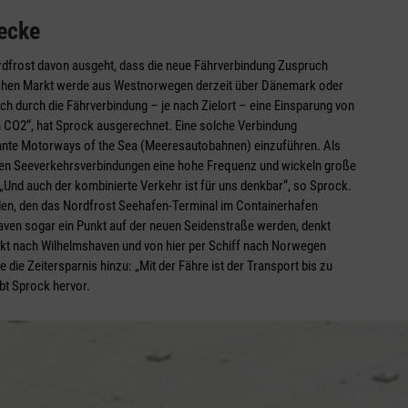
recke
rdfrost davon ausgeht, dass die neue Fährverbindung Zuspruch
äischen Markt werde aus Westnorwegen derzeit über Dänemark oder
ch durch die Fährverbindung – je nach Zielort – eine Einsparung von
n CO2“, hat Sprock ausgerechnet. Eine solche Verbindung
nte Motorways of the Sea (Meeresautobahnen) einzuführen. Als
alen Seeverkehrsverbindungen eine hohe Frequenz und wickeln große
d auch der kombinierte Verkehr ist für uns denkbar“, so Sprock.
den, den das Nordfrost Seehafen-Terminal im Containerhafen
haven sogar ein Punkt auf der neuen Seidenstraße werden, denkt
ekt nach Wilhelmshaven und von hier per Schiff nach Norwegen
die Zeitersparnis hinzu: „Mit der Fähre ist der Transport bis zu
ebt Sprock hervor.