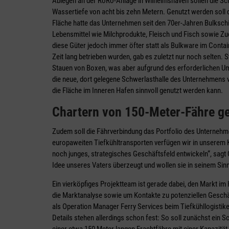
Ablegen an der RoRo-Anlage in Wilhelmshaven sollen die Sc
Wassertiefe von acht bis zehn Metern. Genutzt werden soll 
Fläche hatte das Unternehmen seit den 70er-Jahren Bulksch
Lebensmittel wie Milchprodukte, Fleisch und Fisch sowie Zu
diese Güter jedoch immer öfter statt als Bulkware im Contain
Zeit lang betrieben wurden, gab es zuletzt nur noch selten. 
Stauen von Boxen, was aber aufgrund des erforderlichen Um
die neue, dort gelegene Schwerlasthalle des Unternehmens ve
die Fläche im Inneren Hafen sinnvoll genutzt werden kann.
Chartern von 150-Meter-Fähre g
Zudem soll die Fährverbindung das Portfolio des Unternehme
europaweiten Tiefkühltransporten verfügen wir in unserem Ke
noch junges, strategisches Geschäftsfeld entwickeln“, sagt G
Idee unseres Vaters überzeugt und wollen sie in seinem Sin
Ein vierköpfiges Projektteam ist gerade dabei, den Markt i
die Marktanalyse sowie um Kontakte zu potenziellen Geschäf
als Operation Manager Ferry Services beim Tiefkühllogistike
Details stehen ­allerdings schon fest: So soll zunächst ein 