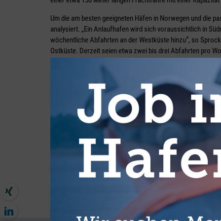
einer etwa 150 Meter langen Frachtfähre mit einer Kapazität
Um die am besten geeigneten Häfen in Norwegen und die pas
analysiert. „Ein Anlaufhafen wird sich voraussichtlich in 
wöchentliche Abfahrten an der Westküste hinzu“, so Sprock.
Ostküste. Derzeit seien etwa zwei bis drei Abfahrten pro W
die Fährverbindung quasi von selbst Nutzer generiert. Denno
größtmöglichen Bedarf abdecken“, betont Geschäftsführerin
umgeschaut und für unsere Idee geworben.“