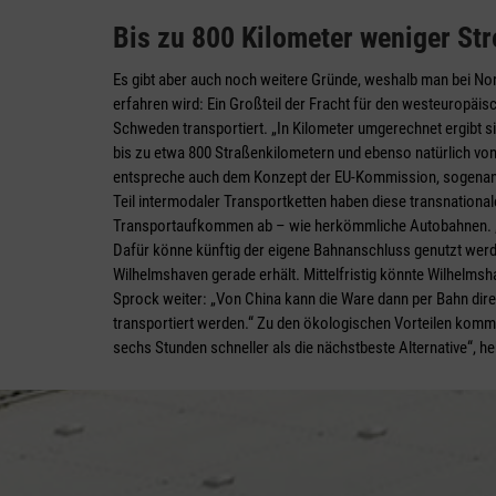
Bis zu 800 Kilometer weniger St
Es gibt aber auch noch weitere Gründe, weshalb man bei No
erfahren wird: Ein Großteil der Fracht für den westeurop
Schweden transportiert. „In Kilometer umgerechnet ergibt si
bis zu etwa 800 Straßenkilometern und ebenso natürlich vo
entspreche auch dem Konzept der EU-Kommission, sogenan
Teil intermodaler Transportketten haben diese transnation
Transportaufkommen ab – wie herkömmliche Autobahnen. „Un
Dafür könne künftig der eigene Bahnanschluss genutzt wer
Wilhelmshaven gerade erhält. Mittelfristig könnte Wilhelms
Sprock weiter: „Von China kann die Ware dann per Bahn dir
transportiert werden.“ Zu den ökologischen Vorteilen komme 
sechs Stunden schneller als die nächstbeste Alternative“, h