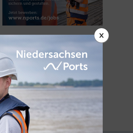
×
FAKTEN
Nordfrost
Gründung:
1975
Firmensitz und Europazentrale:
Schortens
Ranking:
Deutschlands führender Dienstleister in der
Tiefkühllogistik, europaweit führend bei den
Tiefkühlkapazitäten und weltweit unter den Top Ten der
Tiefkühllagerlogistik
Logistikzentren:
40 bundesweit
Tiefkühl-Palettenstellplätze:
810.000
Umsatz:
rund 430 Millionen Euro 2019
Beschäftigte:
rund 3.000