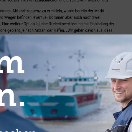
 von 100 bis 130 Fahrzeugeinheiten und bis zu zwölf Kabinen aus.
sende Abfahrtfrequenz zu ermitteln, wurde bereits der Markt
Südnorwegen befinden, eventuell kommen aber auch noch zwei
 Eine weitere Option ist eine Dreiecksverbindung mit Einbindung der
oche geplant, je nach Anzahl der Häfen. „Wir gehen davon aus, dass
ch wollen wir die Häfen in Norwegen finden, mit denen wir den
 Bartels. „Dafür hat sich unser Projektteam in Norwegen