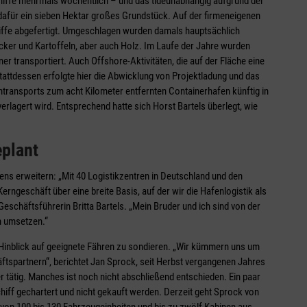
hiffe mehrmals wöchentlich – und das tideunabhängig aufgrund der
dafür ein sieben Hektar großes Grundstück. Auf der firmeneigenen
iffe abgefertigt. Umgeschlagen wurden damals hauptsächlich
cker und Kartoffeln, aber auch Holz. Im Laufe der Jahre wurden
er transportiert. Auch Offshore-Aktivitäten, die auf der Fläche eine
Stattdessen erfolgte hier die Abwicklung von Projektladung und das
transports zum acht Kilometer entfernten Containerhafen künftig in
rlagert wird. Entsprechend hatte sich Horst Bartels überlegt, wie
eplant
ns erweitern: „Mit 40 Logistikzentren in Deutschland und den
rngeschäft über eine breite Basis, auf der wir die Hafenlogistik als
eschäftsführerin Britta Bartels. „Mein Bruder und ich sind von der
n umsetzen.“
m Hinblick auf geeignete Fähren zu sondieren. „Wir kümmern uns um
tspartnern“, berichtet Jan Sprock, seit Herbst vergangenen Jahres
r tätig. Manches ist noch nicht abschließend entschieden. Ein paar
Schiff gechartert und nicht gekauft werden. Derzeit geht Sprock von