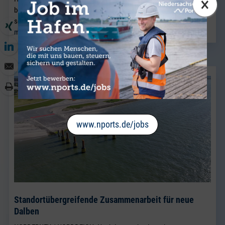
×
bestehende Vertriebsteam Breakbulk, in dem Jörg Kaplan bereits
seit vielen Jahren als Führungskraft tätig ist.
mehr lesen
www.nports.de/jobs
Standortübergreifende Zusammenarbeit für neue
Dalben