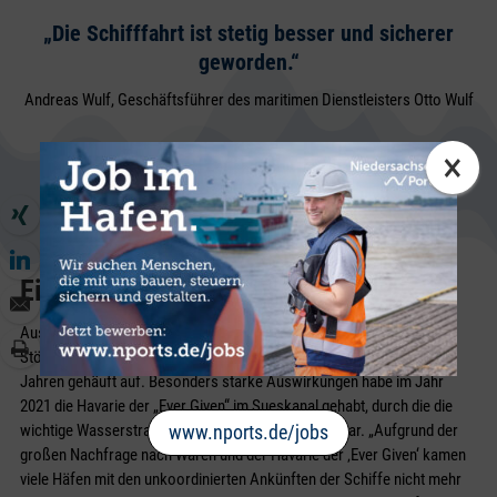
„Die Schifffahrt ist stetig besser und sicherer
geworden.“
Andreas Wulf, Geschäftsführer des maritimen Dienstleisters Otto Wulf
×
Eine Havarie – vielschichtige Folgen
Aus Sicht des Vereins Bremer Spediteure traten Havarien und
Störungen auf den weltweiten Handelsrouten in den vergangenen
Jahren gehäuft auf. Besonders starke Auswirkungen habe im Jahr
2021 die Havarie der „Ever Given“ im Sueskanal gehabt, durch die die
wichtige Wasserstraße sechs Tage lang blockiert war. „Aufgrund der
www.nports.de/jobs
großen Nachfrage nach Waren und der Havarie der ‚Ever Given‘ kamen
viele Häfen mit den unkoordinierten Ankünften der Schiffe nicht mehr