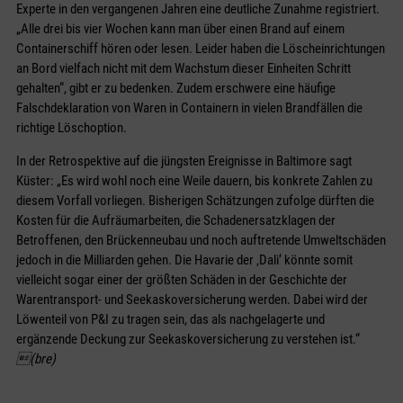
Experte in den vergangenen Jahren eine deutliche Zunahme registriert.
„Alle drei bis vier Wochen kann man über einen Brand auf einem
Containerschiff hören oder lesen. Leider haben die Löscheinrichtungen
an Bord vielfach nicht mit dem Wachstum dieser Einheiten Schritt
gehalten“, gibt er zu bedenken. Zudem erschwere eine häufige
Falschdeklaration von Waren in Containern in vielen Brandfällen die
richtige Löschoption.
In der Retrospektive auf die jüngsten Ereignisse in Baltimore sagt
Küster: „Es wird wohl noch eine Weile dauern, bis konkrete Zahlen zu
diesem Vorfall vorliegen. Bisherigen Schätzungen zufolge dürften die
Kosten für die Aufräumarbeiten, die Schadenersatzklagen der
Betroffenen, den Brückenneubau und noch auftretende Umweltschäden
jedoch in die Milliarden gehen. Die Havarie der ‚Dali‘ könnte somit
vielleicht sogar einer der größten Schäden in der Geschichte der
Warentransport- und Seekaskoversicherung werden. Dabei wird der
Löwenteil von P&I zu tragen sein, das als nachgelagerte und
ergänzende Deckung zur Seekaskoversicherung zu verstehen ist.“
(bre)