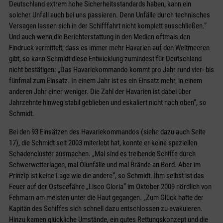
Deutschland extrem hohe Sicherheitsstandards haben, kann ein
solcher Unfall auch bei uns passieren. Denn Unfälle durch technisches
Versagen lassen sich in der Schifffahrt nicht komplett ausschließen.“
Und auch wenn die Berichterstattung in den Medien oftmals den
Eindruck vermittelt, dass es immer mehr Havarien auf den Weltmeeren
gibt, so kann Schmidt diese Entwicklung zumindest für Deutschland
nicht bestätigen: „Das Havariekommando kommt pro Jahr rund vier- bis
fünfmal zum Einsatz. In einem Jahr ist es ein Einsatz mehr, in einem
anderen Jahr einer weniger. Die Zahl der Havarien ist dabei über
Jahrzehnte hinweg stabil geblieben und eskaliert nicht nach oben“, so
Schmidt.
Bei den 93 Einsätzen des Havariekommandos (siehe dazu auch Seite
17), die Schmidt seit 2003 miterlebt hat, konnte er keine speziellen
Schadencluster ausmachen. „Mal sind es treibende Schiffe durch
Schwerwetterlagen, mal Ölunfälle und mal Brände an Bord. Aber im
Prinzip ist keine Lage wie die andere“, so Schmidt. Ihm selbst ist das
Feuer auf der Ostseefähre „Lisco Gloria“ im Oktober 2009 nördlich von
Fehmarn am meisten unter die Haut gegangen. „Zum Glück hatte der
Kapitän des Schiffes sich schnell dazu entschlossen zu evakuieren.
Hinzu kamen glückliche Umstände, ein gutes Rettungskonzept und die