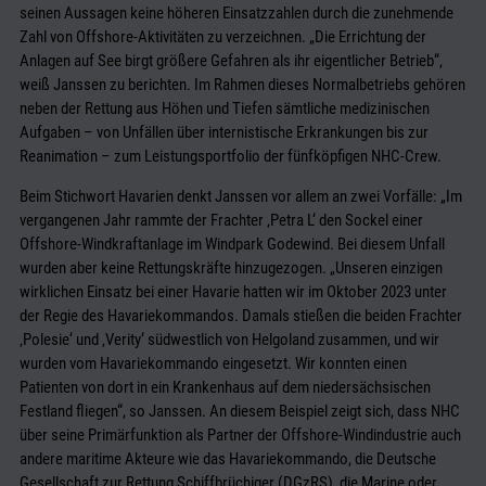
seinen Aussagen keine höheren Einsatzzahlen durch die zunehmende
Zahl von Offshore-Aktivitäten zu verzeichnen. „Die Errichtung der
Anlagen auf See birgt größere Gefahren als ihr eigentlicher Betrieb“,
weiß Janssen zu berichten. Im Rahmen dieses Normalbetriebs gehören
neben der Rettung aus Höhen und Tiefen sämtliche medizinischen
Aufgaben – von Unfällen über internistische Erkrankungen bis zur
Reanimation – zum Leistungsportfolio der fünfköpfigen NHC-Crew.
Beim Stichwort Havarien denkt Janssen vor allem an zwei Vorfälle: „Im
vergangenen Jahr rammte der Frachter ‚Petra L‘ den Sockel einer
Offshore-Windkraftanlage im Windpark Godewind. Bei diesem Unfall
wurden aber keine Rettungskräfte hinzugezogen. „Unseren einzigen
wirklichen Einsatz bei einer Havarie hatten wir im Oktober 2023 unter
der Regie des Havariekommandos. Damals stießen die beiden Frachter
‚Polesie‘ und ‚Verity‘ südwestlich von Helgoland zusammen, und wir
wurden vom Havariekommando eingesetzt. Wir konnten einen
Patienten von dort in ein Krankenhaus auf dem niedersächsischen
Festland fliegen“, so Janssen. An diesem Beispiel zeigt sich, dass NHC
über seine Primärfunktion als Partner der Offshore-Windindustrie auch
andere maritime Akteure wie das Havariekommando, die Deutsche
Gesellschaft zur Rettung Schiffbrüchiger (DGzRS), die Marine oder