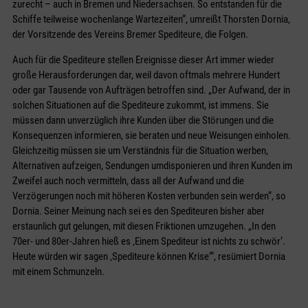
zurecht – auch in Bremen und Niedersachsen. So entstanden für die
Schiffe teilweise wochenlange Wartezeiten“, umreißt Thorsten Dornia,
der Vorsitzende des Vereins Bremer Spediteure, die Folgen.
Auch für die Spediteure stellen Ereignisse dieser Art immer wieder
große Herausforderungen dar, weil davon oftmals mehrere Hundert
oder gar Tausende von Aufträgen betroffen sind. „Der Aufwand, der in
solchen Situationen auf die Spediteure zukommt, ist immens. Sie
müssen dann unverzüglich ihre Kunden über die Störungen und die
Konsequenzen informieren, sie beraten und neue Weisungen einholen.
Gleichzeitig müssen sie um Verständnis für die Situation werben,
Alternativen aufzeigen, Sendungen umdisponieren und ihren Kunden im
Zweifel auch noch vermitteln, dass all der Aufwand und die
Verzögerungen noch mit höheren Kosten verbunden sein werden“, so
Dornia. Seiner Meinung nach sei es den Spediteuren bisher aber
erstaunlich gut gelungen, mit diesen Friktionen umzugehen. „In den
70er- und 80er-Jahren hieß es ‚Einem Spediteur ist nichts zu schwör‘.
Heute würden wir sagen ‚Spediteure können Krise‘“, resümiert Dornia
mit einem Schmunzeln.