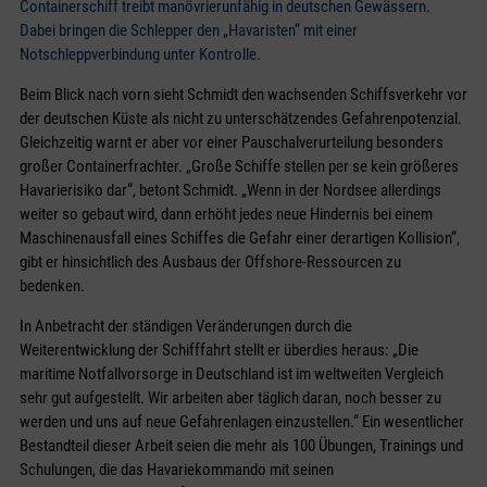
Containerschiff treibt manövrierunfähig in deutschen Gewässern.
Dabei bringen die Schlepper den „Havaristen“ mit einer
Notschleppverbindung unter Kontrolle.
Beim Blick nach vorn sieht Schmidt den wachsenden Schiffsverkehr vor
der deutschen Küste als nicht zu unterschätzendes Gefahrenpotenzial.
Gleichzeitig warnt er aber vor einer Pauschalverurteilung besonders
großer Containerfrachter. „Große Schiffe stellen per se kein größeres
Havarierisiko dar“, betont Schmidt. „Wenn in der Nordsee allerdings
weiter so gebaut wird, dann erhöht jedes neue Hindernis bei einem
Maschinenausfall eines Schiffes die Gefahr einer derartigen Kollision“,
gibt er hinsichtlich des Ausbaus der Offshore-Ressourcen zu
bedenken.
In Anbetracht der ständigen Veränderungen durch die
Weiterentwicklung der Schifffahrt stellt er überdies heraus: „Die
maritime Notfallvorsorge in Deutschland ist im weltweiten Vergleich
sehr gut aufgestellt. Wir arbeiten aber täglich daran, noch besser zu
werden und uns auf neue Gefahrenlagen einzustellen.“ Ein wesentlicher
Bestandteil dieser Arbeit seien die mehr als 100 Übungen, Trainings und
Schulungen, die das Havariekommando mit seinen