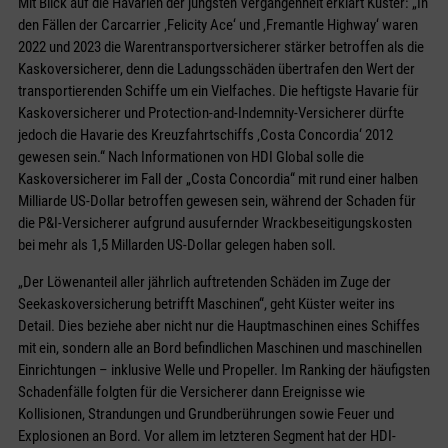
Mit Blick auf die Havarien der jüngsten Vergangenheit erklärt Küster: „In
den Fällen der Carcarrier ‚Felicity Ace‘ und ‚Fremantle Highway‘ waren
2022 und 2023 die Warentransportversicherer stärker betroffen als die
Kaskoversicherer, denn die Ladungsschäden übertrafen den Wert der
transportierenden Schiffe um ein Vielfaches. Die heftigste Havarie für
Kaskoversicherer und Protection-and-Indemnity-Versicherer dürfte
jedoch die Havarie des Kreuzfahrtschiffs ‚Costa Concordia‘ 2012
gewesen sein.“ Nach Informationen von HDI Global solle die
Kaskoversicherer im Fall der „Costa Concordia“ mit rund einer halben
Milliarde US-Dollar betroffen gewesen sein, während der Schaden für
die P&I-Versicherer aufgrund ausufernder Wrackbeseitigungskosten
bei mehr als 1,5 Millarden US-Dollar gelegen haben soll.
„Der Löwenanteil aller jährlich auftretenden Schäden im Zuge der
Seekaskoversicherung betrifft Maschinen“, geht Küster weiter ins
Detail. Dies beziehe aber nicht nur die Hauptmaschinen eines Schiffes
mit ein, sondern alle an Bord befindlichen Maschinen und maschinellen
Einrichtungen – inklusive Welle und Propeller. Im Ranking der häufigsten
Schadenfälle folgten für die Versicherer dann Ereignisse wie
Kollisionen, Strandungen und Grundberührungen sowie Feuer und
Explosionen an Bord. Vor allem im letzteren Segment hat der HDI-