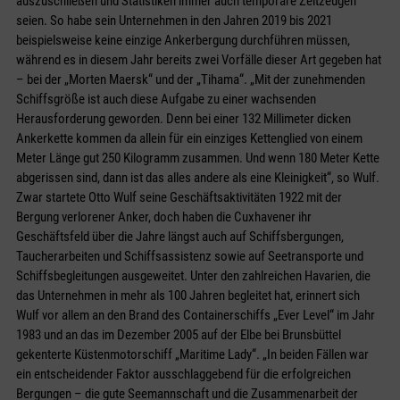
auszuschließen und Statistiken immer auch temporäre Zeitzeugen
seien. So habe sein Unternehmen in den Jahren 2019 bis 2021
beispielsweise keine einzige Ankerbergung durchführen müssen,
während es in diesem Jahr bereits zwei Vorfälle dieser Art gegeben hat
– bei der „Morten Maersk“ und der „Tihama“. „Mit der zunehmenden
Schiffsgröße ist auch diese Aufgabe zu einer wachsenden
Herausforderung geworden. Denn bei einer 132 Millimeter dicken
Ankerkette kommen da allein für ein einziges Kettenglied von einem
Meter Länge gut 250 Kilogramm zusammen. Und wenn 180 Meter Kette
abgerissen sind, dann ist das alles andere als eine Kleinigkeit“, so Wulf.
Zwar startete Otto Wulf seine Geschäftsaktivitäten 1922 mit der
Bergung verlorener Anker, doch haben die Cuxhavener ihr
Geschäftsfeld über die Jahre längst auch auf Schiffsbergungen,
Taucherarbeiten und Schiffsassistenz sowie auf Seetransporte und
Schiffsbegleitungen ausgeweitet. Unter den zahlreichen Havarien, die
das Unternehmen in mehr als 100 Jahren begleitet hat, erinnert sich
Wulf vor allem an den Brand des Containerschiffs „Ever Level“ im Jahr
1983 und an das im Dezember 2005 auf der Elbe bei Brunsbüttel
gekenterte Küstenmotorschiff „Maritime Lady“. „In beiden Fällen war
ein entscheidender Faktor ausschlaggebend für die erfolgreichen
Bergungen – die gute Seemannschaft und die Zusammenarbeit der