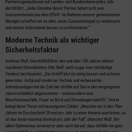
Partnerorganisationen auf Landes- und Bundesebene jedes Jahr
durchführt. „Jeder Einzelne dieser Partner beherrscht sein
Instrumentarium aus dem Effeff. Im Rahmen unserer gemeinsamen
Übungen schaffen wir es aber, unser Zusammenspiel zu verbessern
und unsere Instrumente besser zu orchestrieren.“
Moderne Technik als wichtiger
Sicherheitsfaktor
Andreas Wulf, Geschäftsführer des seit über 100 Jahren aktiven
maritimen Dienstleisters Otto Wulf, sieht sogar eine rückläufige
Tendenz bei Havarien: „Die Schifffahrt ist stetig besser und sicherer
geworden. Aufgrund moderner Technik und verbesserter
Antriebsanlagen hat die Zahl der Unfälle auf See in den vergangenen
Jahren erheblich abgenommen – insbesondere was
Maschinenausfälle, Feuer an Bord und Strandungen betrifft.“ Und er
belegt diese These mit hauseigenen Zahlen: „Mussten wir in den 70er-
Jahren im Durchschnitt 25-mal pro Jahr zu einer Havarie ausrücken, so
ist das heute maximal dreimal pro Jahr der Fall“, bilanziert Wulf. Bei
allem Optimismus verweist er aber auch darauf, dass Unfälle nie ganz