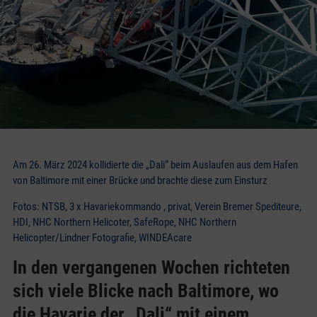
Am 26. März 2024 kollidierte die „Dali“ beim Auslaufen aus dem Hafen
von Baltimore mit einer Brücke und brachte diese zum Einsturz
Fotos: NTSB, 3 x Havariekommando , privat, Verein Bremer Spediteure,
HDI, NHC Northern Helicoter, SafeRope, NHC Northern
Helicopter/Lindner Fotografie, WINDEAcare
In den vergangenen Wochen richteten
sich viele Blicke nach Baltimore, wo
die Havarie der „Dali“ mit einem