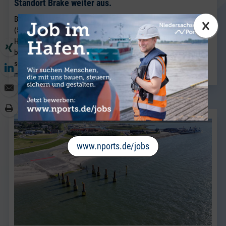
Standort Brake weiter aus.
×
BRAKE. Neu im Team von J. Müller Weser in Brake ist Sven Riekers
(51). Der gebürtige Bremer wechselt aus einem Unternehmen der
Hafenwirtschaft in Bremen nach Brake und verstärkt künftig das
bestehende Vertriebsteam Breakbulk, in dem Jörg Kaplan bereits
seit vielen Jahren als Führungskraft tätig ist.
mehr lesen
www.nports.de/jobs