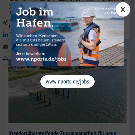
×
(51). Der gebürtige Bremer wechselt aus einem Unternehmen der
Hafenwirtschaft in Bremen nach Brake und verstärkt künftig das
bestehende Vertriebsteam Breakbulk, in dem Jörg Kaplan bereits
seit vielen Jahren als Führungskraft tätig ist.
mehr lesen
www.nports.de/jobs
Standortübergreifende Zusammenarbeit für neue