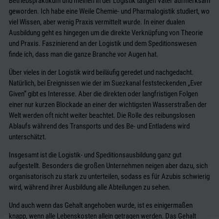
Betriebspraktikum und meinen in der Logistik tätigen Vater aufmerksam
geworden. Ich habe eine Weile Chemie- und Pharmalogistik studiert, wo
viel Wissen, aber wenig Praxis vermittelt wurde. In einer dualen
Ausbildung geht es hingegen um die direkte Verknüpfung von Theorie
und Praxis. Faszinierend an der Logistik und dem Speditionswesen
finde ich, dass man die ganze Branche vor Augen hat.
Über vieles in der Logistik wird beiläufig geredet und nachgedacht.
Natürlich, bei Ereignissen wie der im Suezkanal feststeckenden „Ever
Given“ gibt es Interesse. Aber die direkten oder langfristigen Folgen
einer nur kurzen Blockade an einer der wichtigsten Wasserstraßen der
Welt werden oft nicht weiter beachtet. Die Rolle des reibungslosen
Ablaufs während des Transports und des Be- und Entladens wird
unterschätzt.
Insgesamt ist die Logistik- und Speditionsausbildung ganz gut
aufgestellt. Besonders die großen Unternehmen neigen aber dazu, sich
organisatorisch zu stark zu unterteilen, sodass es für Azubis schwierig
wird, während ihrer Ausbildung alle Abteilungen zu sehen.
Und auch wenn das Gehalt angehoben wurde, ist es einigermaßen
knapp, wenn alle Lebenskosten allein getragen werden. Das Gehalt