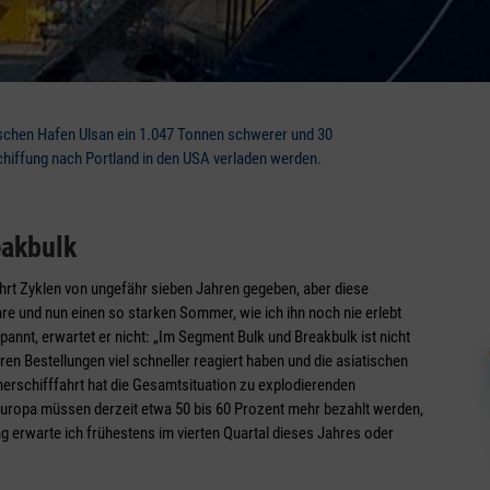
schen Hafen Ulsan ein 1.047 Tonnen schwerer und 30
hiffung nach Portland in den USA verladen werden.
eakbulk
hrt Zyklen von ungefähr sieben Jahren gegeben, aber diese
hre und nun einen so starken Sommer, wie ich ihn noch nie erlebt
spannt, erwartet er nicht: „Im Segment Bulk und Breakbulk ist nicht
en Bestellungen viel schneller reagiert haben und die asiatischen
inerschifffahrt hat die Gesamtsituation zu explodierenden
Europa müssen derzeit etwa 50 bis 60 Prozent mehr bezahlt werden,
g erwarte ich frühestens im vierten Quartal dieses Jahres oder