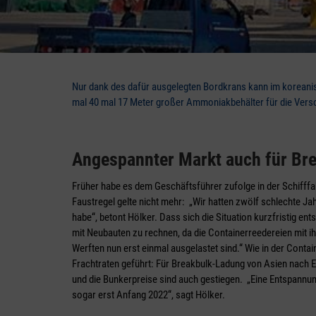
Nur dank des dafür ausgelegten Bordkrans kann im koreani
mal 40 mal 17 Meter großer Ammoniakbehälter für die Versc
Angespannter Markt auch für Br
Früher habe es dem Geschäftsführer zufolge in der Schifffa
Faustregel gelte nicht mehr: „Wir hatten zwölf schlechte Ja
habe“, betont Hölker. Dass sich die Situation kurzfristig ent
mit Neubauten zu rechnen, da die Containerreedereien mit ihr
Werften nun erst einmal ausgelastet sind.“ Wie in der Conta
Frachtraten geführt: Für Breakbulk-Ladung von Asien nach 
und die Bunkerpreise sind auch gestiegen. „Eine Entspannun
sogar erst Anfang 2022“, sagt Hölker.