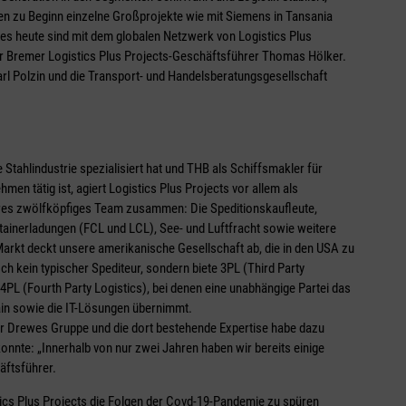
ben zu Beginn einzelne Großprojekte wie mit Siemens in Tansania
ir es heute sind mit dem globalen Netzwerk von Logistics Plus
der Bremer Logistics Plus Projects-Geschäftsführer Thomas Hölker.
rl Polzin und die Transport- und Handelsberatungsgesellschaft
 Stahlindustrie spezialisiert hat und THB als Schiffsmakler für
en tätig ist, agiert Logistics Plus Projects vor allem als
inäres zwölfköpfiges Team zusammen: Die Speditionskaufleute,
ainerladungen (FCL und LCL), See- und Luftfracht sowie weitere
arkt deckt unsere amerikanische Gesellschaft ab, die in den USA zu
och kein typischer Spediteur, sondern biete 3PL (Third Party
 4PL (Fourth Party Logistics), bei denen eine unabhängige Partei das
in sowie die IT-Lösungen übernimmt.
er Drewes Gruppe und die dort bestehende Expertise habe dazu
onnte: „Innerhalb von nur zwei Jahren haben wir bereits einige
äftsführer.
tics Plus Projects die Folgen der Covd-19-Pandemie zu spüren