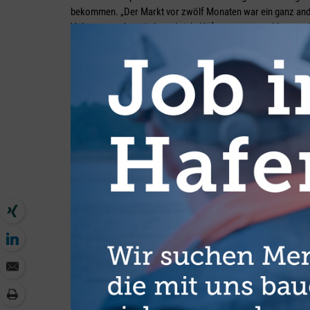
bekommen. „Der Markt vor zwölf Monaten war ein ganz andere
Volumen stark zurück, und viele Häfen waren geschlossen. 
die Schiffe zum Teil Wartezeiten von drei bis vier Wochen.“
Glücklicherweise wurden viele Beschränkungen im Spätsomm
zurückgenommen. Anschließend sei aber der Ladungsstau, 
Produktionsstillstände entstanden war, ab Oktober abgearb
Ladungsraums geführt habe. „Insbesondere die chinesischen
überlastet“, berichtet Hölker. Hinzugekommen sei aber noch 
Containerschifffahrt ähnlich war, hat diese reagiert und Br
Wir sehen derzeit eine anhaltende Tonnageverknappung in a
nun abgearbeitet.