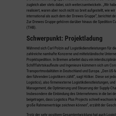
zugleich aber stets dabei, sich weiterzuentwickeln. „Wir ha
realisiert, waren aber noch nicht so breit aufgestellt, wie w
international als auch dem der Drewes Gruppe“, berichtet 
Zur Drewes Gruppe gehören darüber hinaus die Spedition Ca
(THB).
Schwerpunkt: Projektladung
Während sich Carl Polzin auf Logistikdienstleistungen für die
zahlreiche namhafte Konzerne und mittelständische Unternehm
Projektspedition. In Bremen arbeitet dazu ein interdiszipl
Schifffahrtskaufleute und Ingenieure kümmern sich um Cont
Transportmodalitäten in Deutschland und Europa. „Den US-M
den führenden Logistikern zählt“, sagt Hölker. Diese sei jed
Logistics), also firmenexterne Logistikdienstleistungen, und
Management, die Optimierung und Steuerung der Supply-Cha
Insbesondere die Einbindung des Unternehmens in die bei d
beigetragen, dass Logistics Plus Projects schnell wachsen k
große Rahmenverträge zeichnen können“, erzählt der Gesch
Trotz der sehr positiven Gesamtentwicklung hat auch Logis