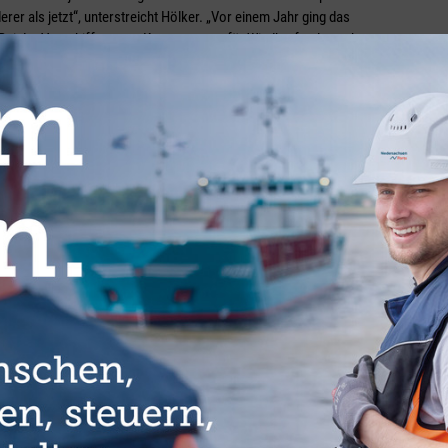
r als jetzt“, unterstreicht Hölker. „Vor einem Jahr ging das
Bei der Verschiffung von Komponenten für Windkraftanlagen hatten
er erst etwas und dann im Herbst und Winter stärker
der im ersten Halbjahr durch Lockdowns, Hafenschließungen und
eitet worden, was zu einer extremen Verknappung des
 Häfen waren mit Containern, Breakbulk und Stahl völlig
eine weitere Entwicklung: „Da die Situation in der
eakbulk-Ladung zurückgelassen, was die Lage noch verschärft hat.
llen Bereichen – Breakbulk, Bulk und Container.“ Diese Menge werde