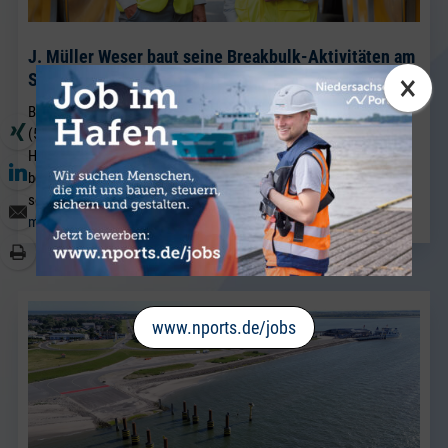
J. Müller Weser baut seine Breakbulk-Aktivitäten am
×
Standort Brake weiter aus.
BRAKE. Neu im Team von J. Müller Weser in Brake ist Sven Riekers
(51). Der gebürtige Bremer wechselt aus einem Unternehmen der
Hafenwirtschaft in Bremen nach Brake und verstärkt künftig das
bestehende Vertriebsteam Breakbulk, in dem Jörg Kaplan bereits
seit vielen Jahren als Führungskraft tätig ist.
mehr lesen
www.nports.de/jobs