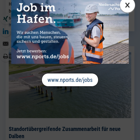
×
Hafenwirtschaft in Bremen nach Brake und verstärkt künftig das
bestehende Vertriebsteam Breakbulk, in dem Jörg Kaplan bereits
seit vielen Jahren als Führungskraft tätig ist.
mehr lesen
www.nports.de/jobs
Standortübergreifende Zusammenarbeit für neue
Dalben