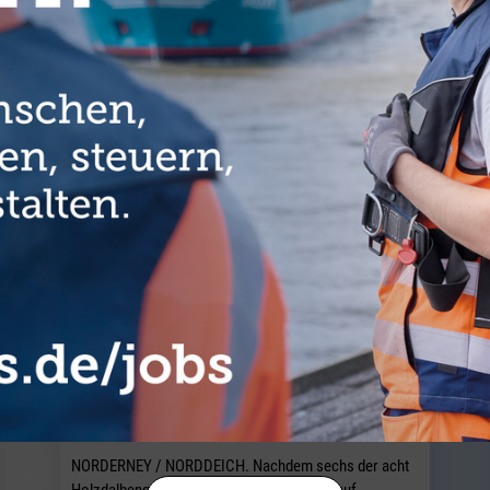
E ARTIKEL AUS DER RUBRIK COMMUNI
Standortübergreifende
Zusammenarbeit für neue Dalben
NORDERNEY / NORDDEICH. Nachdem sechs der acht
Holzdalbengruppen der Schwerlastrampe auf