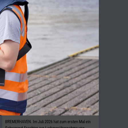
TY NEWS
BLG startet Schwergutverladung im
Südhafen „Roter Sand“
BREMERHAVEN. Im Juli 2026 hat zum ersten Mal ein
Schwergut-Frachter zur Ladungsübernahme von