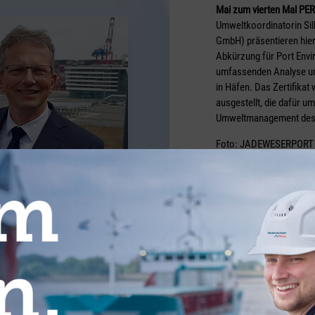
Mai zum vierten Mal PERS
Umweltkoordinatorin Sil
GmbH) präsentieren hier 
Abkürzung für Port Envi
umfassenden Analyse u
in Häfen. Das Zertifikat
ausgestellt, die dafür 
Umweltmanagement des 
Foto: JADEWESERPORT