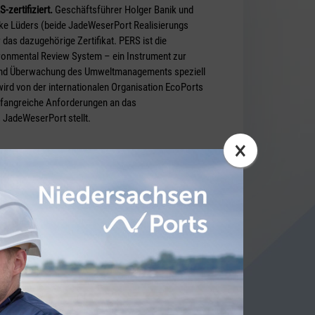
-zertifiziert.
Geschäftsführer Holger Banik und
ke Lüders (beide JadeWeserPort Realisierungs
das dazugehörige Zertifikat. PERS ist die
ronmental Review System – ein Instrument zur
nd Überwachung des Umweltmanagements speziell
 wird von der internationalen Organisation EcoPorts
umfangreiche Anforderungen an das
JadeWeserPort stellt.
×