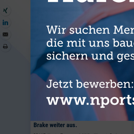
WEITER
J. Müller Weser baut seine
Breakbulk-Aktivitäten am Standort
Brake weiter aus.