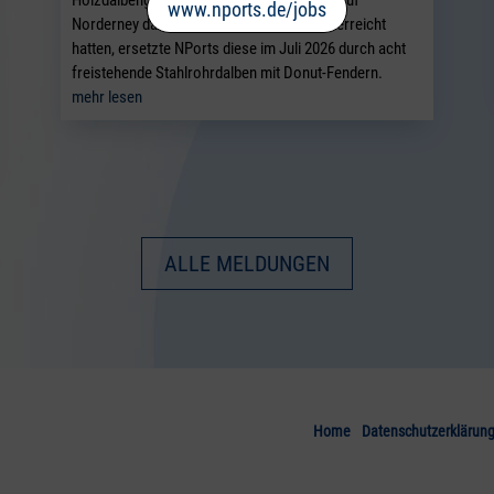
www.nports.de/jobs
Norderney das Ende ihrer Nutzungsdauer erreicht
hatten, ersetzte NPorts diese im Juli 2026 durch acht
freistehende Stahlrohrdalben mit Donut-Fendern.
mehr lesen
ALLE MELDUNGEN
Home
Datenschutzerklärun