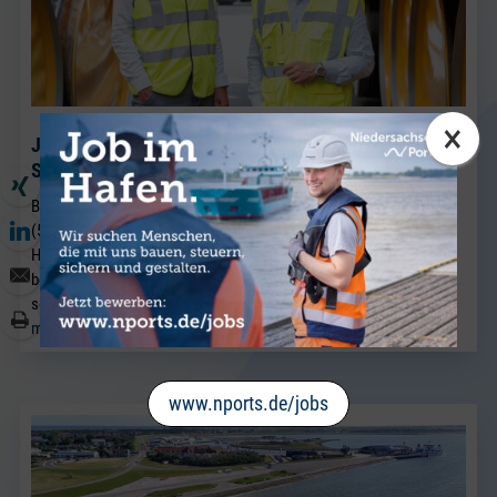
×
J. Müller Weser baut seine Breakbulk-Aktivitäten am
Standort Brake weiter aus.
BRAKE. Neu im Team von J. Müller Weser in Brake ist Sven Riekers
(51). Der gebürtige Bremer wechselt aus einem Unternehmen der
Hafenwirtschaft in Bremen nach Brake und verstärkt künftig das
bestehende Vertriebsteam Breakbulk, in dem Jörg Kaplan bereits
seit vielen Jahren als Führungskraft tätig ist.
mehr lesen
www.nports.de/jobs