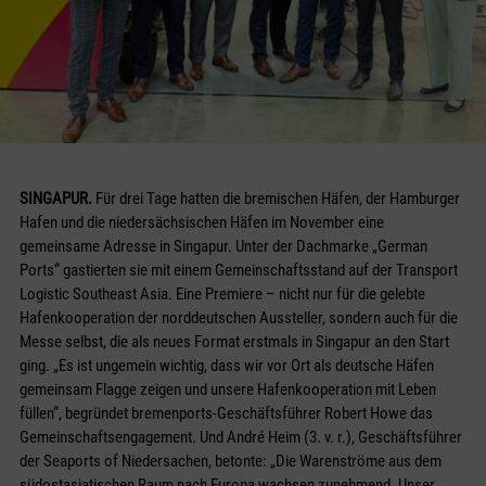
SINGAPUR.
Für drei Tage hatten die bremischen Häfen, der Hamburger
Hafen und die niedersächsischen Häfen im November eine
gemeinsame Adresse in Singapur. Unter der Dachmarke „German
Ports“ gastierten sie mit einem Gemeinschaftsstand auf der Transport
Logistic Southeast Asia. Eine Premiere – nicht nur für die gelebte
Hafenkooperation der norddeutschen Aussteller, sondern auch für die
Messe selbst, die als neues Format erstmals in Singapur an den Start
ging. „Es ist ungemein wichtig, dass wir vor Ort als deutsche Häfen
gemeinsam Flagge zeigen und unsere Hafenkooperation mit Leben
füllen“, begründet bremenports-Geschäftsführer Robert Howe das
Gemeinschaftsengagement. Und André Heim (3. v. r.), Geschäftsführer
der Seaports of Niedersachen, betonte: „Die Warenströme aus dem
südostasiatischen Raum nach Europa wachsen zunehmend. Unser