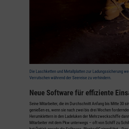
Die Laschketten und Metallplatten zur Ladungssicherung wer
Verrutschen während der Seereise zu verhindern.
Neue Software für effiziente Ein
Seine Mitarbeiter, die im Durchschnitt Anfang bis Mitte 30 s
genießen es, wenn sie nach zwei bis drei Wochen fordernde
Herumklettern in den Ladeluken der Mehrzweckschiffe dann 
Mitarbeiter mit dem Pkw unterwegs – oft von Schiff zu Schif
hat Öztürk gerade die Software „Plankraft“ eingeführt. „Das f