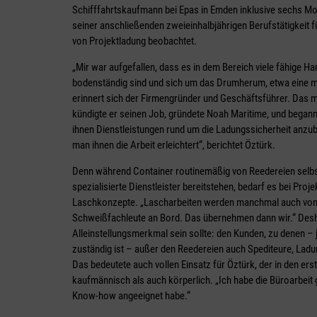
Schifffahrtskaufmann bei Epas in Emden inklusive sechs Mon
seiner anschließenden zweieinhalbjährigen Berufstätigkeit 
von Projektladung beobachtet.
„Mir war aufgefallen, dass es in dem Bereich viele fähige Han
bodenständig sind und sich um das Drumherum, etwa eine
erinnert sich der Firmengründer und Geschäftsführer. Das
kündigte er seinen Job, gründete Noah Maritime, und begann
ihnen Dienstleistungen rund um die Ladungssicherheit anzub
man ihnen die Arbeit erleichtert“, berichtet Öztürk.
Denn während Container routinemäßig von Reedereien selbs
spezialisierte Dienstleister bereitstehen, bedarf es bei Pr
Laschkonzepte. „Lascharbeiten werden manchmal auch von 
Schweißfachleute an Bord. Das übernehmen dann wir.“ Desha
Alleinstellungsmerkmal sein sollte: den Kunden, zu denen –
zuständig ist – außer den Reedereien auch Spediteure, Lad
Das bedeutete auch vollen Einsatz für Öztürk, der in den er
kaufmännisch als auch körperlich. „Ich habe die Büroarbeit
Know-how angeeignet habe.“