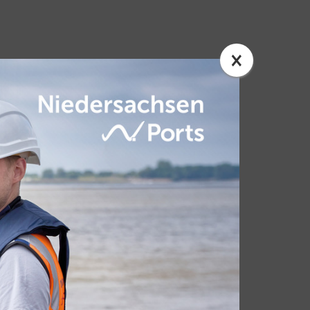
×
FAKTEN
Noah Maritime
Firmensitz:
Emden
Weiterer Standort:
Danzig
Gründung:
2017
Geschäftsfeld:
Schweißservice und Ladungssicherung in
der Schifffahrt
Mitarbeiter:
25 bis 30 inklusive Subunternehmer
Umsatz 2024:
2,3 Millionen