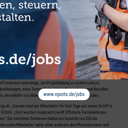
ung in Danzig bis nach Finnland und Frankreich unterwegs, um
d Frankreich unterwegs
haben und wir drangeblieben sind“, berichtet Öztürk. „So konnten wir
die Teams mit Metallbauern und Schweißern vom Firmensitz in
nd Frankreich unterwegs, um Projektladung zu sichern und zu
kraftanlagen, etwa Türme, Rotorblätter, Generatoren und Nacellen.
www.nports.de/jobs
, die mithilfe von Mehrzweckschiffen transportiert werden.
rag ab. „Gerade sind vier Mitarbeiter für fünf Tage auf einem Schiff in
tet Öztürk. „Dort wurden insgesamt zwölf Offshore-Turmsektionen
en.“ Die einzelnen Sektionen hatten ein Gewicht von 202 bis
tten seine Mitarbeiter dafür unter anderem drei Plasmabrenner und