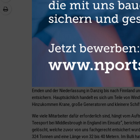
Die Teams sind vom Firmensitz in Emden und der Niederlass
Projektladung zu sichern und zu entsichern.
Für Kunden bis nach Finnland un
Es lief gut, „auch weil unsere Wettbewerber sich ausgeruht 
als Newcomer schnell Marktanteile gewinnen.“ Längst sind 
Emden und der Niederlassung in Danzig bis nach Finnland u
entsichern. Hauptsächlich handelt es sich um Teile von Wind
Hinzukommen Krane, große Generatoren und kleinere Schiffe
Wie viele Mitarbeiter dafür erforderlich sind, hängt vom Auft
Teesport bei Middlesbrough in England im Einsatz“, berich
gelöscht, welche zuvor von uns fachgerecht entsichert wurd
324 Tonnen und eine Länge von 32 bis 40 Metern. Im Bulli ha