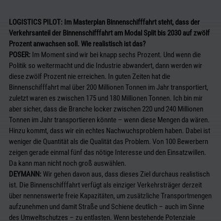
LOGISTICS PILOT: Im Masterplan Binnenschifffahrt steht, dass der
Verkehrsanteil der Binnenschifffahrt am Modal Split bis 2030 auf zwölf
Prozent anwachsen soll. Wie realistisch ist das?
POSER:
Im Moment sind wir bei knapp sechs Prozent. Und wenn die
Politik so weitermacht und die Industrie abwandert, dann werden wir
diese zwölf Prozent nie erreichen. In guten Zeiten hat die
Binnenschifffahrt mal über 200 Millionen Tonnen im Jahr transportiert,
zuletzt waren es zwischen 175 und 180 Millionen Tonnen. Ich bin mir
aber sicher, dass die Branche locker zwischen 220 und 240 Millionen
Tonnen im Jahr transportieren könnte – wenn diese Mengen da wären.
Hinzu kommt, dass wir ein echtes Nachwuchsproblem haben. Dabei ist
weniger die Quantität als die Qualität das Problem. Von 100 Bewerbern
zeigen gerade einmal fünf das nötige Interesse und den Einsatzwillen.
Da kann man nicht noch groß auswählen.
DEYMANN:
Wir gehen davon aus, dass dieses Ziel durchaus realistisch
ist. Die Binnenschifffahrt verfügt als einziger Verkehrsträger derzeit
über nennenswerte freie Kapazitäten, um zusätzliche Transportmengen
aufzunehmen und damit Straße und Schiene deutlich – auch im Sinne
des Umweltschutzes – zu entlasten. Wenn bestehende Potenziale