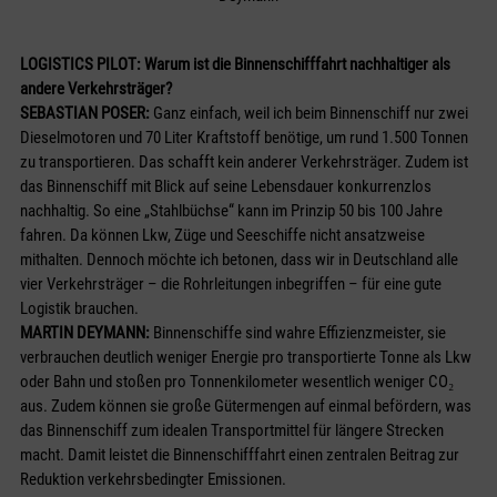
LOGISTICS PILOT: Warum ist die Binnenschifffahrt nachhaltiger als
andere Verkehrsträger?
SEBASTIAN POSER:
Ganz einfach, weil ich beim Binnenschiff nur zwei
Dieselmotoren und 70 Liter Kraftstoff benötige, um rund 1.500 Tonnen
zu transportieren. Das schafft kein anderer Verkehrsträger. Zudem ist
das Binnenschiff mit Blick auf seine Lebensdauer konkurrenzlos
nachhaltig. So eine „Stahlbüchse“ kann im Prinzip 50 bis 100 Jahre
fahren. Da können Lkw, Züge und Seeschiffe nicht ansatzweise
mithalten. Dennoch möchte ich betonen, dass wir in Deutschland alle
vier Verkehrsträger – die Rohrleitungen inbegriffen – für eine gute
Logistik brauchen.
MARTIN DEYMANN:
Binnenschiffe sind wahre Effizienzmeister, sie
verbrauchen deutlich weniger Energie pro transportierte Tonne als Lkw
oder Bahn und stoßen pro Tonnenkilometer wesentlich weniger CO₂
aus. Zudem können sie große Gütermengen auf einmal befördern, was
das Binnenschiff zum idealen Transportmittel für längere Strecken
macht. Damit leistet die Binnenschifffahrt einen zentralen Beitrag zur
Reduktion verkehrsbedingter Emissionen.