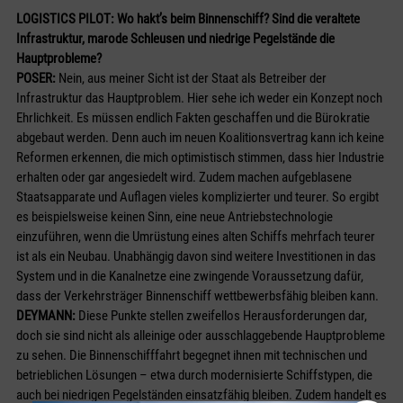
LOGISTICS PILOT: Wo hakt’s beim Binnenschiff? Sind die veraltete
Infrastruktur, marode Schleusen und niedrige Pegelstände die
Hauptprobleme?
POSER:
Nein, aus meiner Sicht ist der Staat als Betreiber der
Infrastruktur das Hauptproblem. Hier sehe ich weder ein Konzept noch
Ehrlichkeit. Es müssen endlich Fakten geschaffen und die Bürokratie
abgebaut werden. Denn auch im neuen Koalitionsvertrag kann ich keine
Reformen erkennen, die mich optimistisch stimmen, dass hier Industrie
erhalten oder gar angesiedelt wird. Zudem machen aufgeblasene
Staatsapparate und Auflagen vieles komplizierter und teurer. So ergibt
es beispielsweise keinen Sinn, eine neue Antriebstechnologie
einzuführen, wenn die Umrüstung eines alten Schiffs mehrfach teurer
ist als ein Neubau. Unabhängig davon sind weitere Investitionen in das
System und in die Kanalnetze eine zwingende Voraussetzung dafür,
dass der Verkehrsträger Binnenschiff wettbewerbsfähig bleiben kann.
DEYMANN:
Diese Punkte stellen zweifellos Herausforderungen dar,
doch sie sind nicht als alleinige oder ausschlaggebende Hauptprobleme
zu sehen. Die Binnenschifffahrt begegnet ihnen mit technischen und
betrieblichen Lösungen – etwa durch modernisierte Schiffstypen, die
auch bei niedrigen Pegelständen einsatzfähig bleiben. Zudem handelt es