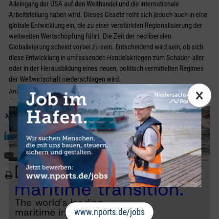
Alleingang der USA auf den Welthandel und die internationale
Arbeitsteilung haben wird. Dieses Gesetz reiht sich jedoch auch in eine
globale Entwicklung ein, die zu einer verstärkten Regionalisierung der
weltweiten Wertschöpfung führt. Die Zeit der neoliberalen
Globalisierung scheint vorbei zu sein. Entscheidend wird sein, ob sich
diese Entwicklung in umfassenden Handelskriegen zum Schaden aller
oder in der Herausbildung eines neuen, politisch vermittelten Regimes
der Weltwirtschaft niederschlagen wird.
×
Anzeige
www.nports.de/jobs