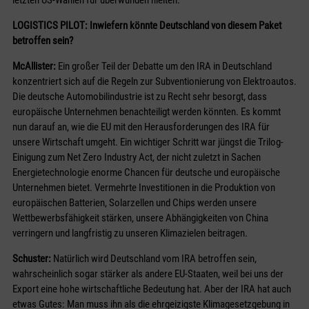
letzten US-Wahlen für überwunden hielten.
LOGISTICS PILOT: Inwiefern könnte Deutschland von diesem Paket
betroffen sein?
McAllister:
Ein großer Teil der Debatte um den IRA in Deutschland
konzentriert sich auf die Regeln zur Subventionierung von Elektroautos.
Die deutsche Automobilindustrie ist zu Recht sehr besorgt, dass
europäische Unternehmen benachteiligt werden könnten. Es kommt
nun darauf an, wie die EU mit den Herausforderungen des IRA für
unsere Wirtschaft umgeht. Ein wichtiger Schritt war jüngst die Trilog-
Einigung zum Net Zero Industry Act, der nicht zuletzt in Sachen
Energietechnologie enorme Chancen für deutsche und europäische
Unternehmen bietet. Vermehrte Investitionen in die Produktion von
europäischen Batterien, Solarzellen und Chips werden unsere
Wettbewerbsfähigkeit stärken, unsere Abhängigkeiten von China
verringern und langfristig zu unseren Klimazielen beitragen.
Schuster:
Natürlich wird Deutschland vom IRA betroffen sein,
wahrscheinlich sogar stärker als andere EU-Staaten, weil bei uns der
Export eine hohe wirtschaftliche Bedeutung hat. Aber der IRA hat auch
etwas Gutes: Man muss ihn als die ehrgeizigste Klimagesetzgebung in