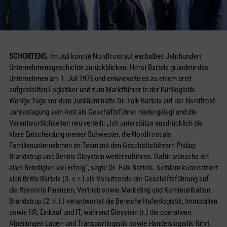
SCHORTENS.
Im Juli konnte Nordfrost auf ein halbes Jahrhundert
Unternehmensgeschichte zurückblicken. Horst Bartels gründete das
Unternehmen am 1. Juli 1975 und entwickelte es zu einem breit
aufgestellten Logistiker und zum Marktführer in der Kühllogistik.
Wenige Tage vor dem Jubiläum hatte Dr. Falk Bartels auf der Nordfrost-
Jahrestagung sein Amt als Geschäftsführer niedergelegt und die
Verantwortlichkeiten neu verteilt: „Ich unterstütze ausdrücklich die
klare Entscheidung meiner Schwester, die Nordfrost als
Familienunternehmen im Team mit den Geschäftsführern Philipp
Brandstrup und Dennis Gloystein weiterzuführen. Dafür wünsche ich
allen Beteiligten viel Erfolg“, sagte Dr. Falk Bartels. Seitdem konzentriert
sich Britta Bartels (3. v. r.) als Vorsitzende der Geschäftsführung auf
die Ressorts Finanzen, Vertrieb sowie Marketing und Kommunikation.
Brandstrup (2. v. l.) verantwortet die Bereiche Hafenlogistik, Immobilien
sowie HR, Einkauf und IT, während Gloystein (r.) die operativen
Abteilungen Lager- und Transportlogistik sowie Handelslogistik führt.