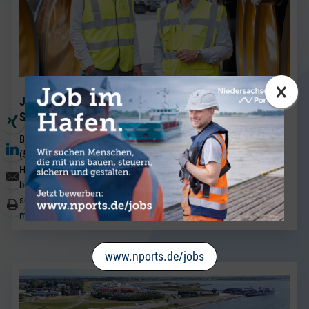
×
J. Müller Weser baut seine Breakbulk-Aktivitäten am
Standort Brake weiter aus.
BRAKE. Neu im Team von J. Müller Weser in Brake ist Sven Riekers
(51). Der gebürtige Bremer wechselt aus einem Unternehmen der
Hafenwirtschaft in Bremen nach Brake und verstärkt künftig das
bestehende Vertriebsteam Breakbulk, in dem Jörg Kaplan bereits
seit vielen Jahren als Führungskraft tätig ist.
mehr lesen
www.nports.de/jobs