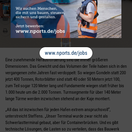
www.nports.de/jobs
Eine zunehmende Herausforderung sind die immer größeren
Dimensionen. Das Gewicht und das Volumen der Teile haben sich in den
vergangenen zehn Jahren fast verdoppelt: So wiegen Gondeln statt 200
jetzt 400 Tonnen, Rotorblätter sind statt 40 oder 50 Metern jetzt 100,
zum Teil sogar 120 Meter lang und Fundamente wiegen statt früher bis
1.000 heute um die 2.000 Tonnen. Turmsegmente für über 140 Meter
lange Türme werden inzwischen stehend an der Kaje montiert.
„All das ist inzwischen für jeden Hafen extrem anspruchsvoll“,
unterstreicht Steffens. „Unser Terminal wurde zwar nicht als
Schwerlastterminal gebaut, aber für Containerbrücken. Und es gibt
technische Lösungen, die Lasten so zu verteilen, dass das Bauwerk