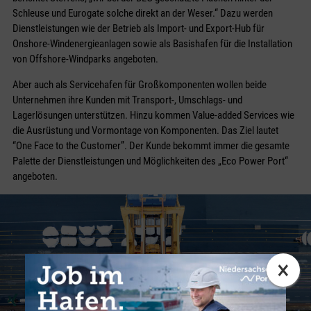
Schleuse und Eurogate solche direkt an der Weser.“ Dazu werden
Dienstleistungen wie der Betrieb als Import- und Export-Hub für
Onshore-Windenergieanlagen sowie als Basishafen für die Installation
von Offshore-Windparks angeboten.
Aber auch als Servicehafen für Großkomponenten wollen beide
Unternehmen ihre Kunden mit Transport-, Umschlags- und
Lagerlösungen unterstützen. Hinzu kommen Value-added Services wie
die Ausrüstung und Vormontage von Komponenten. Das Ziel lautet
“One Face to the Customer”. Der Kunde bekommt immer die gesamte
Palette der Dienstleistungen und Möglichkeiten des „Eco Power Port“
angeboten.
×