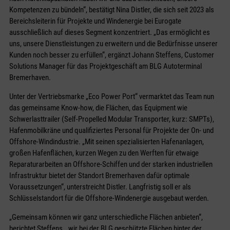
Kompetenzen zu bündeln“, bestätigt Nina Distler, die sich seit 2023 als
Bereichsleiterin für Projekte und Windenergie bei Eurogate
ausschließlich auf dieses Segment konzentriert. „Das ermöglicht es
uns, unsere Dienstleistungen zu erweitern und die Bedürfnisse unserer
Kunden noch besser zu erfüllen“, ergänzt Johann Steffens, Customer
Solutions Manager für das Projektgeschäft am BLG Autoterminal
Bremerhaven.
Unter der Vertriebsmarke „Eco Power Port“ vermarktet das Team nun
das gemeinsame Know-how, die Flächen, das Equipment wie
Schwerlasttrailer (Self-Propelled Modular Transporter, kurz: SMPTs),
Hafenmobilkräne und qualifiziertes Personal für Projekte der On- und
Offshore-Windindustrie. „Mit seinen spezialisierten Hafenanlagen,
großen Hafenflächen, kurzen Wegen zu den Werften für etwaige
Reparaturarbeiten an Offshore-Schiffen und der starken industriellen
Infrastruktur bietet der Standort Bremerhaven dafür optimale
Voraussetzungen“, unterstreicht Distler. Langfristig soll er als
Schlüsselstandort für die Offshore-Windenergie ausgebaut werden.
„Gemeinsam können wir ganz unterschiedliche Flächen anbieten“,
berichtet Steffens, „wir bei der BLG geschützte Flächen hinter der