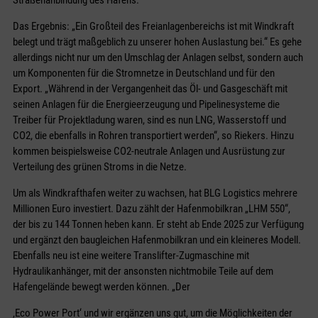
Straßenanbindung des Hafens.
Das Ergebnis: „Ein Großteil des Freianlagenbereichs ist mit Windkraft
belegt und trägt maßgeblich zu unserer hohen Auslastung bei.“ Es gehe
allerdings nicht nur um den Umschlag der Anlagen selbst, sondern auch
um Komponenten für die Stromnetze in Deutschland und für den
Export. „Während in der Vergangenheit das Öl- und Gasgeschäft mit
seinen Anlagen für die Energieerzeugung und Pipelinesysteme die
Treiber für Projektladung waren, sind es nun LNG, Wasserstoff und
CO2, die ebenfalls in Rohren transportiert werden“, so Riekers. Hinzu
kommen beispielsweise CO2-neutrale Anlagen und Ausrüstung zur
Verteilung des grünen Stroms in die Netze.
Um als Windkrafthafen weiter zu wachsen, hat BLG Logistics mehrere
Millionen Euro investiert. Dazu zählt der Hafenmobilkran „LHM 550“,
der bis zu 144 Tonnen heben kann. Er steht ab Ende 2025 zur Verfügung
und ergänzt den baugleichen Hafenmobilkran und ein kleineres Modell.
Ebenfalls neu ist eine weitere Translifter-Zugmaschine mit
Hydraulikanhänger, mit der ansonsten nichtmobile Teile auf dem
Hafengelände bewegt werden können. „Der
‚Eco Power Port‘ und wir ergänzen uns gut, um die Möglichkeiten der