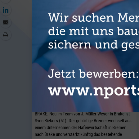
J. Müller Weser baut seine
Breakbulk-Aktivitäten am Standort
Brake weiter aus.
BRAKE. Neu im Team von J. Müller Weser in Brake ist
Sven Riekers (51). Der gebürtige Bremer wechselt aus
einem Unternehmen der Hafenwirtschaft in Bremen
nach Brake und verstärkt künftig das bestehende