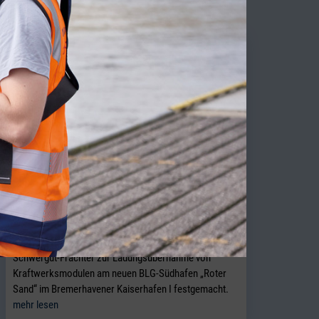
BLG startet Schwergutverladung im
Südhafen „Roter Sand“
BREMERHAVEN. Im Juli 2026 hat zum ersten Mal ein
Schwergut-Frachter zur Ladungsübernahme von
Kraftwerksmodulen am neuen BLG-Südhafen „Roter
Sand“ im Bremerhavener Kaiserhafen I festgemacht.
mehr lesen