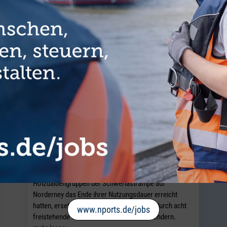
Standortübergreifende
Zusammenarbeit für neue Dalben
NORDERNEY / NORDDEICH. Nachdem sechs der acht
Holzdalbengruppen der Schwerlastrampe auf
Norderney das Ende ihrer Nutzungsdauer erreicht
hatten, ersetzte NPorts diese im Juli 2026 durch acht
www.nports.de/jobs
freistehende Stahlrohrdalben mit Donut-Fendern.