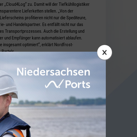
ber „Cloud4Log“ zu. Damit will der Tiefkühllogistiker
nsparentere Lieferketten stellen. „Von der
Lieferscheins profitieren nicht nur die Spediteure,
ie- und Handelspartner. Es entfällt nicht nur das
des Transportprozesses. Auch die Erstellung und
er und Empfänger kann automatisiert ablaufen.
te insgesamt optimiert“, erklärt Nordfrost-
×
 Bartels.
TY NEWS