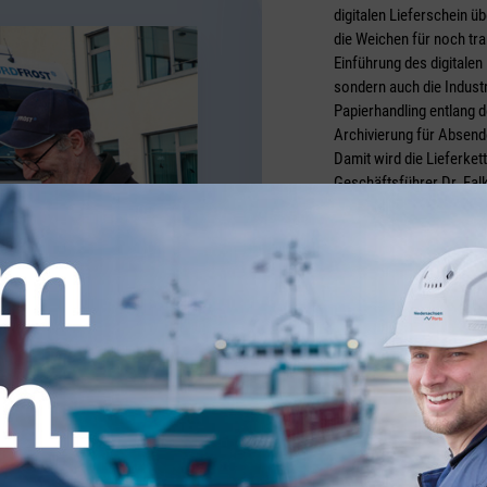
digitalen Lieferschein ü
die Weichen für noch tra
Einführung des digitalen 
sondern auch die Industr
Papierhandling entlang 
Archivierung für Absend
Damit wird die Lieferket
Geschäftsführer Dr. Falk
Foto: Nordfrost
E ARTIKEL AUS DER RUBRIK COMMUNI