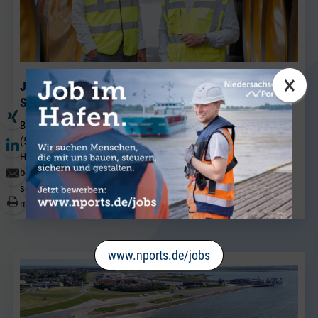
×
J. Müller Weser baut seine Breakbulk-Aktivitäten am
Standort Brake weiter aus.
BRAKE. Neu im Team von J. Müller Weser in Brake ist Sven Riekers
(51). Der gebürtige Bremer wechselt aus einem Unternehmen der
Hafenwirtschaft in Bremen nach Brake und verstärkt künftig das
bestehende Vertriebsteam Breakbulk, in dem Jörg Kaplan bereits
seit vielen Jahren als Führungskraft tätig ist.
mehr lesen
www.nports.de/jobs