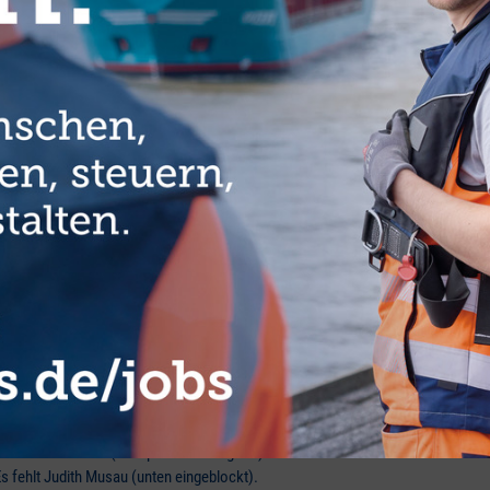
(Eventmanagerin), Franziska Eckhoff (Präsidentin), Irina Carbunaru
e Kremer-Tiedchen (Compliancemanagerin) und Marina Röhl
s fehlt Judith Musau (unten eingeblockt).