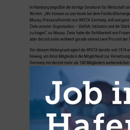
In Hamburg begrüßte die dortige Senatorin für Wirtschaft un
Worten: „Wir können es uns heute bei dem Fachkräftemangel n
Musau, Pressereferentin von WISTA Germany, voll und ganz 
Ziele unserer Organisation – Vielfalt, Inklusion und die St
zu tragen“, so Musau. Zwar habe die Sichtbarkeit von Frau
aber derzeit seien weltweit gerade einmal zwei Prozent der 
Vor diesem Hintergrund agiert die WISTA bereits seit 1974 e
hinweg, um ihren Mitgliedern die Möglichkeit zur Vernetzung
Germany mit derzeit mehr als 180 Mitgliedern weiterwächst
International sein dürfen. Weltweit haben wir im Jahr 2022 d
Eckhoff, Präsidentin von WISTA Germany.
Seit der Gründung der WISTA habe sich die Schifffahrt unter
Technologien sowie die Einführung strenger Umweltauflagen 
zugleich mit ihr. Dabei spielt die Organisation eine bedeute
Chancengleichheit und die beruflichen Möglichkeiten für Fr