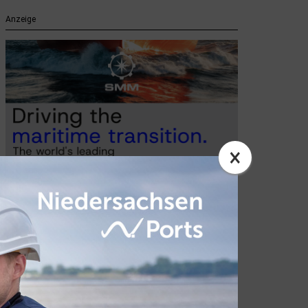
Anzeige
×