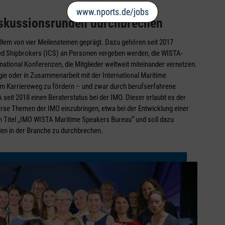
www.nports.de/jobs
Diskussionsrunden durchbrechen
allem von vier Meilensteinen geprägt. Dazu gehören seit 2017
tered Shipbrokers (ICS) an Personen vergeben werden, die WISTA-
rnational Konferenzen, die Mitglieder weltweit miteinander vernetzen.
e oder in Zusammenarbeit mit der International Maritime
em Karriereweg zu fördern – und zwar durch berufserfahrene
A seit 2018 einen Beraterstatus bei der IMO. Dieser erlaubt es der
iverse Themen der IMO einzubringen, etwa bei der Entwicklung einer
en Titel „IMO WISTA Maritime Speakers Bureau“ und soll dazu
den in der Branche zu durchbrechen.