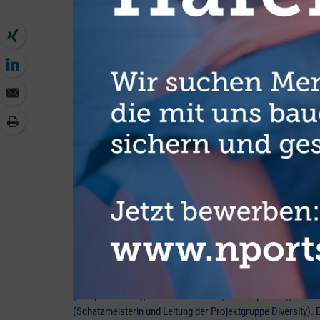
Der neue Vorstand von WISTA Germany (v. l.) Angela Raabe 
(Vizepräsidentin), Nadine Kornblum (Kontaktperson), Siek
(Schatzmeisterin und Leitung der Projektgruppe Diversity). E