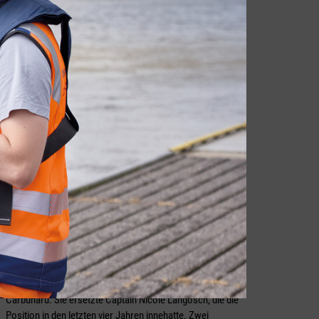
INFO
WISTA-Jahreshauptversammlung
WISTA Germany hielt im Juni seine jährliche
Hauptversammlung im Digital Logistics Hub in Hamburg
ab. Neben verschiedenen Projektgruppen, die ihre Arbeit
des vergangenen Jahres und Pläne für das kommende
Jahr präsentierten, wählten die Mitglieder eine neue
stellvertretende Präsidentin in den Vorstand, Irina
Carbunaru. Sie ersetzte Captain Nicole Langosch, die die
Position in den letzten vier Jahren innehatte. Zwei