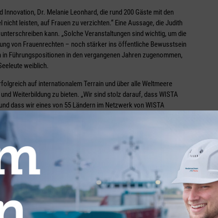
d Innovation, Dr. Melanie Leonhard, die rund 200 Gäste mit den
icht leisten, auf Frauen zu verzichten.“ Eine Aussage, die Judith
unterschreiben kann. „Solche Veranstaltungen sind wichtig, um die
ärkung von Frauenrechten – noch stärker ins öffentliche Bewusstsein
en in Führungspositionen in den vergangenen Jahren zugenommen,
Seeleute weiblich.
rfolgreich auf internationalem Terrain und über alle Weltmeere
 und Weiterbildung zu bieten. „Wir sind stolz darauf, dass WISTA
 und dass wir eines von 55 Ländern im Netzwerk von WISTA
ie Marke von 4.000 Mitgliedern geknackt“, bilanziert Franziska
 anderem durch die Globalisierung, die Einführung neuer
und Nachhaltigkeitsinitiativen stark verändert. Und die WISTA
nde Rolle, wenn es darum geht, das Bewusstsein für die
auen in der maritimen Branche zu schärfen.