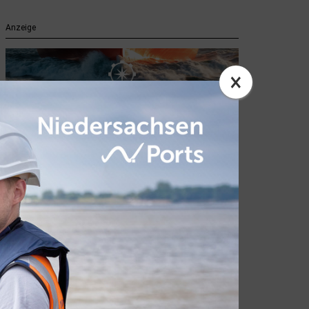
Anzeige
×