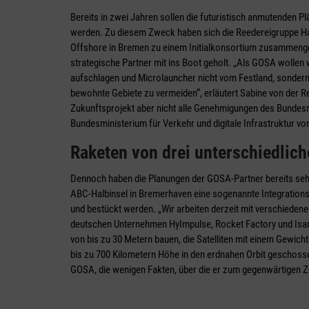
Bereits in zwei Jahren sollen die futuristisch anmutenden 
werden. Zu diesem Zweck haben sich die Reedereigruppe Ha
Offshore in Bremen zu einem Initialkonsortium zusammen
strategische Partner mit ins Boot geholt. „Als GOSA wollen
aufschlagen und Microlauncher nicht vom Festland, sondern 
bewohnte Gebiete zu vermeiden“, erläutert Sabine von der R
Zukunftsprojekt aber nicht alle Genehmigungen des Bundesm
Bundesministerium für Verkehr und digitale Infrastruktur vor
Raketen von drei unterschiedlich
Dennoch haben die Planungen der GOSA-Partner bereits se
ABC-Halbinsel in Bremerhaven eine sogenannte Integrations
und bestückt werden. „Wir arbeiten derzeit mit verschiede
deutschen Unternehmen HyImpulse, Rocket Factory und Isar
von bis zu 30 Metern bauen, die Satelliten mit einem Gewic
bis zu 700 Kilometern Höhe in den erdnahen Orbit geschosse
GOSA, die wenigen Fakten, über die er zum gegenwärtigen Ze