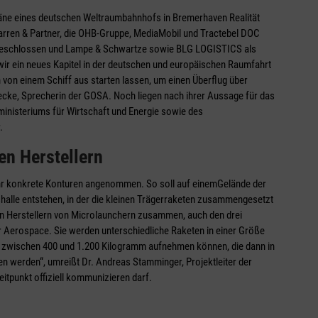
Pläne eines deutschen Weltraumbahnhofs in Bremerhaven Realität
rren & Partner, die OHB-Gruppe, MediaMobil und Tractebel DOC
geschlossen und Lampe & Schwartze sowie BLG LOGISTICS als
 wir ein neues Kapitel in der deutschen und europäischen Raumfahrt
von einem Schiff aus starten lassen, um einen Überflug über
ecke, Sprecherin der GOSA. Noch liegen nach ihrer Aussage für das
inisteriums für Wirtschaft und Energie sowie des
.
en Herstellern
hr konkrete Konturen angenommen. So soll auf einemGelände der
halle entstehen, in der die kleinen Trägerraketen zusammengesetzt
nen Herstellern von Microlaunchern zusammen, auch den drei
 Aerospace. Sie werden unterschiedliche Raketen in einer Größe
ht zwischen 400 und 1.200 Kilogramm aufnehmen können, die dann in
n werden“, umreißt Dr. Andreas Stamminger, Projektleiter der
itpunkt offiziell kommunizieren darf.