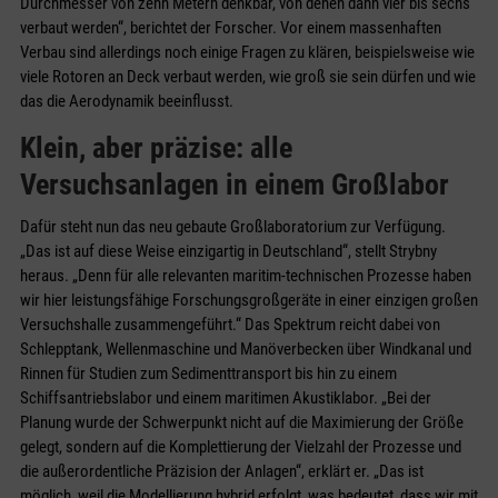
Durchmesser von zehn Metern denkbar, von denen dann vier bis sechs
verbaut werden“, berichtet der Forscher. Vor einem massenhaften
Verbau sind allerdings noch einige Fragen zu klären, beispielsweise wie
viele Rotoren an Deck verbaut werden, wie groß sie sein dürfen und wie
das die Aerodynamik beeinflusst.
Klein, aber präzise: alle
Versuchsanlagen in einem Großlabor
Dafür steht nun das neu gebaute Großlaboratorium zur Verfügung.
„Das ist auf diese Weise einzigartig in Deutschland“, stellt Strybny
heraus. „Denn für alle relevanten maritim-technischen Prozesse haben
wir hier leistungsfähige Forschungsgroßgeräte in einer einzigen großen
Versuchshalle zusammengeführt.“ Das Spektrum reicht dabei von
Schlepptank, Wellenmaschine und Manöverbecken über Windkanal und
Rinnen für Studien zum Sedimenttransport bis hin zu einem
Schiffsantriebslabor und einem maritimen Akustiklabor. „Bei der
Planung wurde der Schwerpunkt nicht auf die Maximierung der Größe
gelegt, sondern auf die Komplettierung der Vielzahl der Prozesse und
die außerordentliche Präzision der Anlagen“, erklärt er. „Das ist
möglich, weil die Modellierung hybrid erfolgt, was bedeutet, dass wir mit