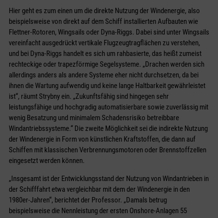
Hier geht es zum einen um die direkte Nutzung der Windenergie, also
beispielsweise von direkt auf dem Schiff installierten Aufbauten wie
Flettner-Rotoren, Wingsails oder Dyna-Riggs. Dabei sind unter Wingsails
vereinfacht ausgedrückt vertikale Flugzeugtragflächen zu verstehen,
und bei Dyna-Riggs handelt es sich um rahbasierte, das heißt zumeist
rechteckige oder trapezförmige Segelsysteme. „Drachen werden sich
allerdings anders als andere Systeme eher nicht durchsetzen, da bei
ihnen die Wartung aufwendig und keine lange Haltbarkeit gewährleistet
ist“, räumt Strybny ein. „Zukunftsfähig sind hingegen sehr
leistungsfähige und hochgradig automatisierbare sowie zuverlässig mit
wenig Besatzung und minimalem Schadensrisiko betreibbare
Windantriebssysteme.“ Die zweite Möglichkeit sei die indirekte Nutzung
der Windenergie in Form von künstlichen Kraftstoffen, die dann auf
Schiffen mit klassischen Verbrennungsmotoren oder Brennstoffzellen
eingesetzt werden können.
„Insgesamt ist der Entwicklungsstand der Nutzung von Windantrieben in
der Schifffahrt etwa vergleichbar mit dem der Windenergie in den
1980er-Jahren“, berichtet der Professor. „Damals betrug
beispielsweise die Nennleistung der ersten Onshore-Anlagen 55