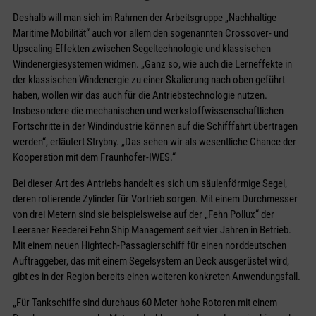
Deshalb will man sich im Rahmen der Arbeitsgruppe „Nachhaltige
Maritime Mobilität“ auch vor allem den sogenannten Crossover- und
Upscaling-Effekten zwischen Segeltechnologie und klassischen
Windenergiesystemen widmen. „Ganz so, wie auch die Lerneffekte in
der klassischen Windenergie zu einer Skalierung nach oben geführt
haben, wollen wir das auch für die Antriebstechnologie nutzen.
Insbesondere die mechanischen und werkstoffwissenschaftlichen
Fortschritte in der Windindustrie können auf die Schifffahrt übertragen
werden“, erläutert Strybny. „Das sehen wir als wesentliche Chance der
Kooperation mit dem Fraunhofer-IWES.“
Bei dieser Art des Antriebs handelt es sich um säulenförmige Segel,
deren rotierende Zylinder für Vortrieb sorgen. Mit einem Durchmesser
von drei Metern sind sie beispielsweise auf der „Fehn Pollux“ der
Leeraner Reederei Fehn Ship Management seit vier Jahren in Betrieb.
Mit einem neuen Hightech-Passagierschiff für einen norddeutschen
Auftraggeber, das mit einem Segelsystem an Deck ausgerüstet wird,
gibt es in der Region bereits einen weiteren konkreten Anwendungsfall.
„Für Tankschiffe sind durchaus 60 Meter hohe Rotoren mit einem