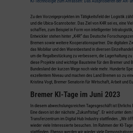
KI-Technologie zum Anfassen: Das Ausprobieren der AR- und
Zu den Vorzeigeprojekten im Tätigkeitsfeld der Logistik zäh
und die Ubica-Scanroboter. Das Ziel von K4R sei es, eine V
schaffen, zum Beispiel in Form von intelligenter Intralogist
Entwickler stehen hinter „K4R“ das Deutsche Forschungszentr
Bremen sowie weitere Kooperationspartner. Die digitalen Zw
das Mobiliar und den Warenbestand in diversen Einzelhandel
um die Regalbestückung zu verbessern, die Lagerhaltung zu 
diese Projekte sind wichtige Bausteine für den Bremer und 
Bundesland der kurzen Wege noch viele mehr. Hunderte Spezi
exzellentem Niveau und machen des Land Bremen so zu einem
Kristina Vogt, Bremer Senatorin für Wirtschaft, Arbeit und E
Bremer KI-Tage im Juni 2023
In diesem abwechslungsreichen Tagesgeschäft ist Ehrlichs B
Eine davon ist der nächste „Zukunftstag“. Er wird unter dem
Transferzentrum im Digital Hub Industry stattfinden. „Wir öff
wieder viele Interessierte besuchen. Im Rahmen der KI-Tage
stattfinden. Ebenso werden wir wieder viele Demonstratoren