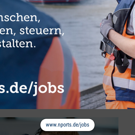
 VR) publikumswirksam Appetit auf mehr KI. „Das war ein gelungener
runter Unternehmen, zahlreiche Schüler:innen und Studierende, war
 ihr Interesse für weitere Schnittmengen geweckt zu haben“, so
und in der Logistik schon längst. Und es wächst kontinuierlich.
I-Projekte in diesem Marktsegment aus Bremen und Bremerhaven zu
m Zuge dieser Projekte wurde ein intelligentes Planungs- und
gungen von Automobilen zwischen Schiff, Zug und Lkw entwickelt
üft. Beteiligt daran waren die Partner BIBA – Bremer Institut für
OGISTICS und der Bremer Softwarespezialist 28Apps Software.
Dabei handelt es sich um ein KI-basiertes Verfahren zur Lkw-
 ihre Leerfahrten um bis zu 15 Prozent reduzieren konnten und das
rägt. Gefördert wird „KITE“ durch das Bundesministerium für
www.nports.de/jobs