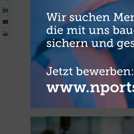
Augmented-Reality- und Virtual-Reality-Brillen (kurz AR und
Startschuss. Für viele der mehr als 300 Besucher:innen, da
das Event der erste echte Kontakt mit KI. Wir hoffen, damit
Ehrlich.
Isabella, KITE, K4R und mehr
Groß ist das Interesse an der KI in der maritimen Wirtschaft 
Dementsprechend leicht fällt es, auch über erfolgreiche K
berichten, zum Beispiel über „Isabella“ und „Isabella 2.0“. I
Steuerungssystem für die Logistikabwicklung und die Bewe
und prototypisch auf dem BLG AutoTerminal Bremerhaven gepr
Produktion und Logistik an der Universität Bremen, BLG L
Ebenfalls mit Beteiligung der BLG wurde „KITE“ entwickelt. 
Tourenplanung, mit dem die bisher involvierten Unternehmen
so zur Senkung von Treibhausgasemissionen im Verkehr beit
Umwelt und digitale Infrastruktur mit rund einer Million Euro.