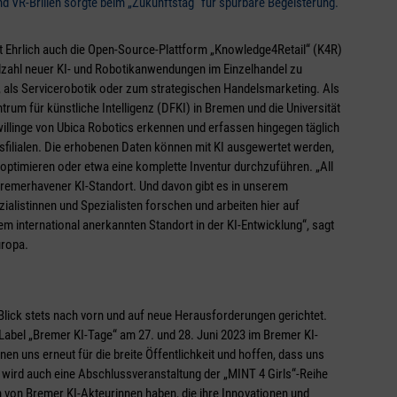
 VR-Brillen sorgte beim „Zukunftstag“ für spürbare Begeisterung.
lt Ehrlich auch die Open-Source-Plattform „Knowledge4Retail“ (K4R)
ielzahl neuer KI- und Robotikanwendungen im Einzelhandel zu
ik, als Servicerobotik oder zum strategischen Handelsmarketing. Als
um für künstliche Intelligenz (DFKI) in Bremen und die Universität
illinge von Ubica Robotics erkennen und erfassen hingegen täglich
sfilialen. Die erhobenen Daten können mit KI ausgewertet werden,
optimieren oder etwa eine komplette Inventur durchzuführen. „All
Bremerhavener KI-Standort. Und davon gibt es in unserem
alistinnen und Spezialisten forschen und arbeiten hier auf
 international anerkannten Standort in der KI-Entwicklung“, sagt
uropa.
lick stets nach vorn und auf neue Herausforderungen gerichtet.
 Label „Bremer KI-Tage“ am 27. und 28. Juni 2023 im Bremer KI-
nen uns erneut für die breite Öffentlichkeit und hoffen, dass uns
 wird auch eine Abschlussveranstaltung der „MINT 4 Girls“-Reihe
 von Bremer KI-Akteurinnen haben, die ihre Innovationen und