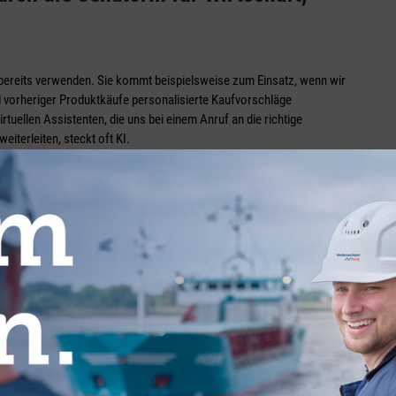
g bereits verwenden. Sie kommt beispielsweise zum Einsatz, wenn wir
d vorheriger Produktkäufe personalisierte Kaufvorschläge
tuellen Assistenten, die uns bei einem Anruf an die richtige
terleiten, steckt oft KI.
von Optionen“, weiß Inis Ehrlich, die als Projektkoordinatorin für die
emen/Bremerhaven verantwortlich ist – im Auftrag der Bremer
Dabei reichen die möglichen Einsatzgebiete der KI von
Sprachsteuerung bis hin zur Robotik und Cybersicherheit. „Die
n Wirtschaft am intensivsten beschäftigen, sind jedoch
 Bestandsmanagement sowie Predictive Maintenance, also die
us sei auch das Thema Exoskelette in der Logistik in aller Munde.
arbeiter unter anderem beim Heben schwerer Lasten unterstützen
tung des Transferzentrums, standen allerdings ganz andere Formen
onome Fahrzeuge im großen und kleinen Maßstab sowie intelligente