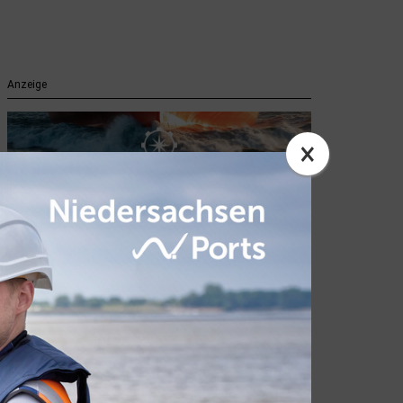
Anzeige
×