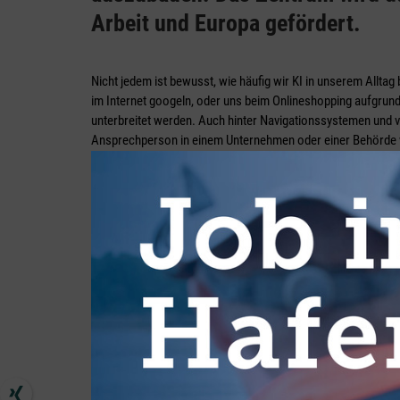
Arbeit und Europa gefördert.
Nicht jedem ist bewusst, wie häufig wir KI in unserem Allta
im Internet googeln, oder uns beim Onlineshopping aufgrun
unterbreitet werden. Auch hinter Navigationssystemen und vir
Ansprechperson in einem Unternehmen oder einer Behörde wei
„KI begleitet und gestaltet unsere Zukunft mit einer Vielzahl 
Leitung des Transferzentrums für künstliche Intelligenz Br
Senatorin für Wirtschaft, Arbeit und Europa, Kristina Vogt. 
Suchmaschinen und Empfehlungsdiensten über Chatbots und 
Bereiche, mit denen wir uns in der Logistik und der maritime
Routenplanung und Transportoptimierung, Lagerhaltung und
vorausschauende Wartung“, umreißt es Ehrlich. Darüber hina
Das sind am Körper tragbare roboterhafte Gerüste, die Mit
können.
Beim „Zukunftstag“ am 7. Juli 2022, der Kick-off-Veranstal
der KI im Mittelpunkt. Dort machten vor allem Roboter, aut