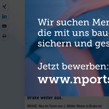
WEITER
J. Müller Weser baut seine
Breakbulk-Aktivitäten am Standort
Brake weiter aus.
BRAKE. Neu im Team von J. Müller Weser in Brake ist