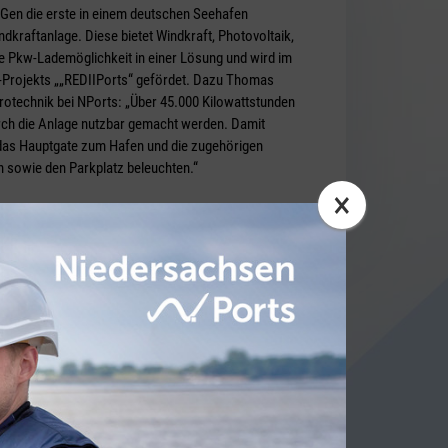
Gen die erste in einem deutschen Seehafen
dkraftanlage. Diese bietet Windkraft, Photovoltaik,
ne Pkw-Lademöglichkeit in einer Lösung und wird im
-Projekts „„REDIIPorts“ gefördet. Dazu Thomas
trotechnik bei NPorts: „Über 45.000 Kilowattstunden
rch die Anlage nutzbar gemacht werden. Damit
das Hauptgate zum Hafen und die zugehörigen
n sowie den Parkplatz beleuchten.“
×