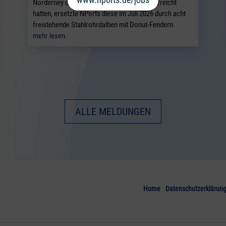
Norderney das Ende ihrer Nutzungsdauer erreicht
hatten, ersetzte NPorts diese im Juli 2026 durch acht
freistehende Stahlrohrdalben mit Donut-Fendern.
mehr lesen
ALLE MELDUNGEN
Home
Datenschutzerklärun