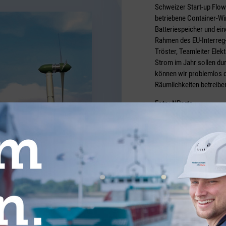
Schweizer Start-up Flow
betriebene Container-Win
Batteriespeicher und ei
Rahmen des EU-Interreg
Tröster, Teamleiter Elek
Strom im Jahr sollen du
können wir problemlos 
Räumlichkeiten betreibe
Foto: NPorts