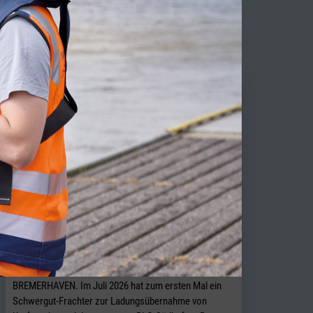
TY NEWS
BLG startet Schwergutverladung im
Südhafen „Roter Sand“
BREMERHAVEN. Im Juli 2026 hat zum ersten Mal ein
Schwergut-Frachter zur Ladungsübernahme von