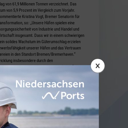
ag von 61,9 Millionen Tonnen verzeichnet. Das
um von 5,9 Prozent im Vergleich zum Vorjahr.
kommentierte Kristina Vogt, Bremer Senatorin für
ransformation, so: „Unsere Häfen spielen eine
rsorgungssicherheit von Industrie und Handel und
Wirtschaft insgesamt. Dass wir in einem schwierigen
 ein solides Wachstum im Güterumschlag erzielen
bewerbsfähigkeit unserer Häfen und das Vertrauen
dereien in den Standort Bremen/Bremerhaven.“
wicklung insbesondere durch den
×
emerhaven, der mit 4,4 Millionen TEU (20-Fuß-
s von 6,3 Prozent verzeichnete. Ebenso gelang es
amtumschlag auf 51,2 Millionen Tonnen (+ 8,3
während Bremen-Stadt einen Rückgang um 4 Prozent
nen verbuchte. Besonders der Massengutumschlag in
as vor allem auf die politisch gewollte
dustrie zurückzuführen ist.