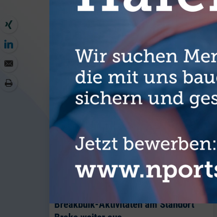
WEITER
J. Müller Weser baut seine
Breakbulk-Aktivitäten am Standort