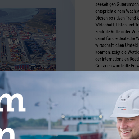
seeseitigen Güterumschl
entspricht einem Wachst
Diesen positiven Trend 
Wirtschaft, Häfen und T
zentrale Rolle in der Ve
damit für die deutsche 
wirtschaftlichen Umfeld
konnten, zeigt die Wett
der internationalen Ree
Getragen wurde die Ent
Containerumschlag in Br
Container) einen Zuwach
Bremerhaven, seinen Ges
Prozent) zu steigern, 
auf 10,7 Millionen Ton
Bremen war rückläufig, w
Dekarbonisierung der In
Foto: bremenports