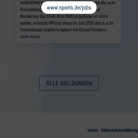
NORDERNEY / NORDDEICH. Nachdem sechs der acht
www.nports.de/jobs
Holzdalbengruppen der Schwerlastrampe auf
Norderney das Ende ihrer Nutzungsdauer erreicht
hatten, ersetzte NPorts diese im Juli 2026 durch acht
freistehende Stahlrohrdalben mit Donut-Fendern.
mehr lesen
ALLE MELDUNGEN
Home
Datenschutzerklärun