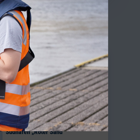
TY NEWS
BLG startet Schwergutverladung im
Südhafen „Roter Sand“