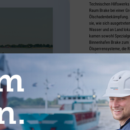
Technischen Hilfswerks 
Raum Brake bei einer G
Ölschadenbekämpfung. U
sie, wie sich ausgetrete
Wasser und an Land loka
kamen sowohl Spezialge
Binnenhafen Brake zum 
Ölsperrensysteme, die R
größerer Personaleinsätz
wichtig eine gute Vorber
Gewässern ist“, bilanzi
Niedersächsischen Minis
Anschluss.
Foto: THW