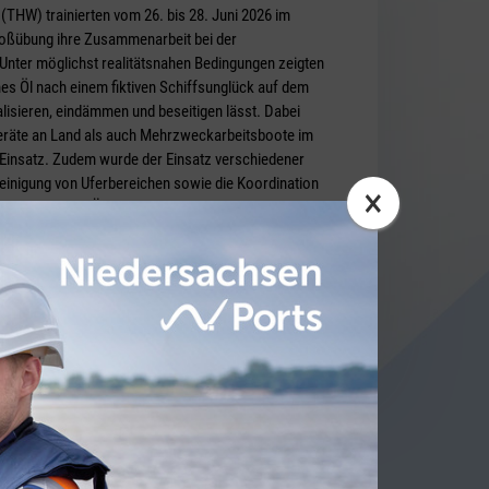
(THW) trainierten vom 26. bis 28. Juni 2026 im
roßübung ihre Zusammenarbeit bei der
nter möglichst realitätsnahen Bedingungen zeigten
nes Öl nach einem fiktiven Schiffsunglück auf dem
lisieren, eindämmen und beseitigen lässt. Dabei
räte an Land als auch Mehrzweckarbeitsboote im
Einsatz. Zudem wurde der Einsatz verschiedener
einigung von Uferbereichen sowie die Koordination
×
e geübt. „Die Übung hat eindrucksvoll gezeigt, wie
eitung auf mögliche Schadstoffunfälle in unseren
erte Anka Dobslaw, Staatssekretärin im
terium für Umwelt, Energie und Klimaschutz, im