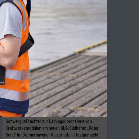
TY NEWS
BLG startet Schwergutverladung im
Südhafen „Roter Sand“
BREMERHAVEN. Im Juli 2026 hat zum ersten Mal ein
Schwergut-Frachter zur Ladungsübernahme von
Kraftwerksmodulen am neuen BLG-Südhafen „Roter
Sand“ im Bremerhavener Kaiserhafen I festgemacht.