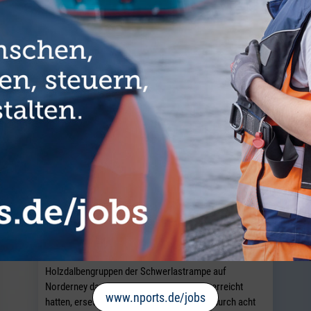
E ARTIKEL AUS DER RUBRIK COMMUNI
Standortübergreifende
Zusammenarbeit für neue Dalben
NORDERNEY / NORDDEICH. Nachdem sechs der acht
Holzdalbengruppen der Schwerlastrampe auf
Norderney das Ende ihrer Nutzungsdauer erreicht
www.nports.de/jobs
hatten, ersetzte NPorts diese im Juli 2026 durch acht