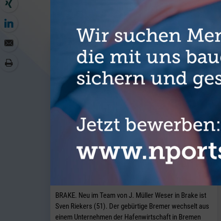
WEITER
J. Müller Weser baut seine
Breakbulk-Aktivitäten am Standort
Brake weiter aus.
BRAKE. Neu im Team von J. Müller Weser in Brake ist
Sven Riekers (51). Der gebürtige Bremer wechselt aus
einem Unternehmen der Hafenwirtschaft in Bremen