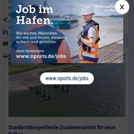
(51). Der gebürtige Bremer wechselt aus einem Unternehmen der
×
Hafenwirtschaft in Bremen nach Brake und verstärkt künftig das
bestehende Vertriebsteam Breakbulk, in dem Jörg Kaplan bereits
seit vielen Jahren als Führungskraft tätig ist.
mehr lesen
www.nports.de/jobs
Standortübergreifende Zusammenarbeit für neue