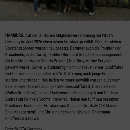
HAMBURG.
Auf der jährlichen Mitgliederversammlung hat WISTA
Germany im Juni 2026 einen neuen Vorstand gewählt. Fünf der sieben
Vorstandsposten wurden neu besetzt. Darunter auch die Position der
Präsidentin, in die Carolyn Köhler (Bernhard Schulte Shipmanagement)
als Nachfolgerin von Cathrin Prikker (Top Glory Marine Service)
gewählt wurde. Köhler will zukünftig nicht nur Frauen in der Schifffahrt
sichtbarer machen, sondern mit WISTA Young auch junge Frauen
stärker unterstützen. Neu in den Vorstand gewählt wurden außerdem
Sabine Zeller (Berufsbildungsstelle Seeschifffahrt), Corinna Seidel
(Pallas BrandFare), Isabell Hackensohn (Hapag-Lloyd) und Clarissa
Androsoni (Winkels Yachts Interiors). Neben den fünf neu besetzten
Positionen besteht der Vorstand aus Susanne Coulibaly (TB Marine
Ship Management) und Christina Kertscher (Kanzlei Ehlermann
Rindfleisch Gadow).
Foto: WISTA Germany