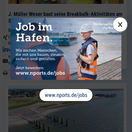
J. Müller Weser baut seine Breakbulk-Aktivitäten am
Standort Brake weiter aus.
×
BRAKE. Neu im Team von J. Müller Weser in Brake ist Sven Riekers
(51). Der gebürtige Bremer wechselt aus einem Unternehmen der
Hafenwirtschaft in Bremen nach Brake und verstärkt künftig das
bestehende Vertriebsteam Breakbulk, in dem Jörg Kaplan bereits
seit vielen Jahren als Führungskraft tätig ist.
mehr lesen
www.nports.de/jobs