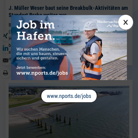
J. Müller Weser baut seine Breakbulk-Aktivitäten am
Standort Brake weiter aus.
×
BRAKE. Neu im Team von J. Müller Weser in Brake ist Sven Riekers
(51). Der gebürtige Bremer wechselt aus einem Unternehmen der
Hafenwirtschaft in Bremen nach Brake und verstärkt künftig das
bestehende Vertriebsteam Breakbulk, in dem Jörg Kaplan bereits
seit vielen Jahren als Führungskraft tätig ist.
mehr lesen
www.nports.de/jobs