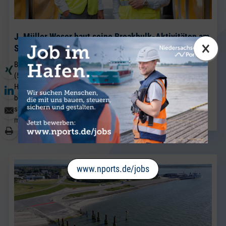
J. Müller Weser baut seine Breakbulk-Aktivitäten am
×
Standort Brake weiter aus.
BRAKE. Neu im Team von J. Müller Weser in Brake ist Sven Riekers
(51). Der gebürtige Bremer wechselt aus einem Unternehmen der
Hafenwirtschaft in Bremen nach Brake und verstärkt künftig das
bestehende Vertriebsteam Breakbulk, in dem Jörg Kaplan bereits
seit vielen Jahren als Führungskraft tätig ist.
mehr lesen
www.nports.de/jobs