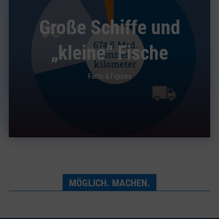
Große Schiffe und
„kleine“ Fische
Facts & Figures
MÖGLICH. MACHEN.