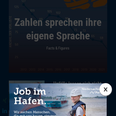
Zahlen sprechen ihre
eigene Sprache
Facts & Figures
„Unfälle lassen sich nicht
×
komplett ausschließen“
MAIN TOPIC
Bestmöglicher Behelf