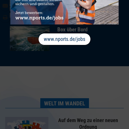
LOGISTICS STORY
Box über Bord
DIGITALISATION
www.nports.de/jobs
WELT IM WANDEL
Auf dem Weg zu einer neuen
Ordnung